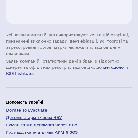
Усі назви компаній, що використовуються на цій сторінці,
призначені виключно заради ідентифікації. Усі торгові та
зареєстровані торгові марки належать їх відповідним
власникам.
Заяви компаній i статистичні дані зібрані з відкритих
джерел та офіційних реєстрів, відповідно до
методології
KSE Institute
.
Допомога Україні
Donate To Evacuate
Допомога армії через НБУ
Гуманітарна допомога через НБУ
Громадська ініціатива АРМІЯ SOS