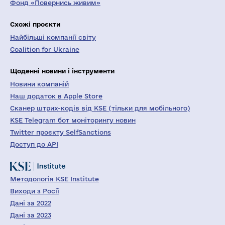
Фонд «Повернись живим»
Схожі проєкти
Найбільші компанії світу
Coalition for Ukraine
Щоденні новини і інструменти
Новини компаній
Наш додаток в Apple Store
Сканер штрих-кодів від KSE (тільки для мобільного)
KSE Telegram бот моніторингу новин
Twitter проєкту SelfSanctions
Доступ до API
Методологія KSE Institute
Виходи з Росії
Дані за 2022
Дані за 2023