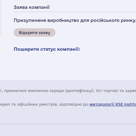
Заява компанії
Призупинене виробництво для російського ринку.
Відкрити заяву
Поширити статус компанії:
і, призначені виключно заради ідентифікації. Усі торгові та зар
жерел та офіційних реєстрів, відповідно до
методології KSE Instit