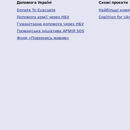
Допомога Україні
Схожі проєкти
Donate To Evacuate
Найбільші компа
Допомога армії через НБУ
Coalition for Uk
Гуманітарна допомога через НБУ
Громадська ініціатива АРМІЯ SOS
Фонд «Повернись живим»