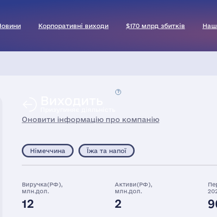
Новини
Корпоративні виходи
$170 млрд збитків
Наш
Виходить
Призупиняє діяльність
Оновити інформацію про компанію
Німеччина
Їжа та напої
Виручка(РФ),
Активи(РФ),
Пе
млн.дол.
млн.дол.
20
12
2
9