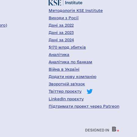
Методологія KSE Institute
Виходи з Росії
ого)
Дані за 2022
Дані за 2023
Дані за 2024
$170 млрд збитків
Аналітика
Аналітика по банкам
Війна в Україні
Додати нову компанію
Зворотній зв'язок
Твіттер проєкту
LinkedIn проєкту
Підтримати проект через Patreon