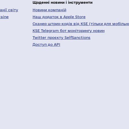
Щоденні новини і інструменти
нії світу
Новини компаній
raine
Наш додаток в Apple Store
Сканер штрих-кодів від KSE (тільки для мобільн
KSE Telegram бот моніторингу новин
Twitter проєкту SelfSanctions
Доступ до API