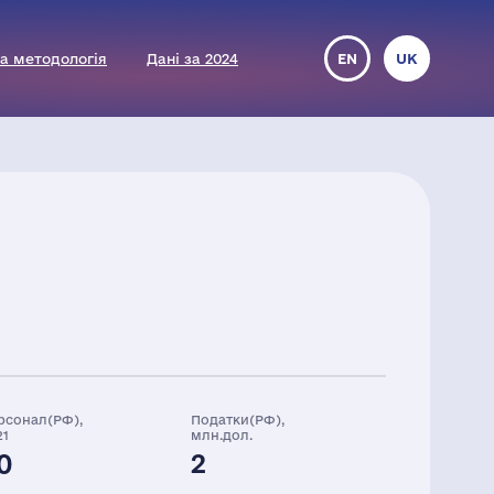
а методологія
Дані за 2024
EN
UK
рсонал(РФ),
Податки(РФ),
21
млн.дол.
0
2