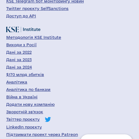
KSE Telegram бот моніторингу новин
Twitter проєкту SelfSanctions
Доступ до API
Методологія KSE Institute
Виходи з Росії
Дані за 2022
Дані за 2023
Дані за 2024
$170 млрд збитків
Аналітика
Аналітика по банкам
Війна в Україні
Додати нову компанію
Зворотній зв'язок
Твіттер проєкту
LinkedIn проєкту
Підтримати проект через Patreon