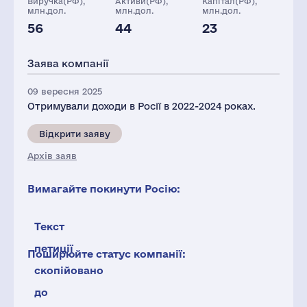
Виручка(РФ),
Активи(РФ),
Капітал(РФ),
млн.дол.
млн.дол.
млн.дол.
56
44
23
Персонал(РФ),
2021
Заява компанії
22
09 вересня 2025
Отримували доходи в Росії в 2022-2024 роках.
Відкрити заяву
Архів заяв
Вимагайте покинути Росію:
Текст
петиції
Поширюйте статус компанії:
скопійовано
до