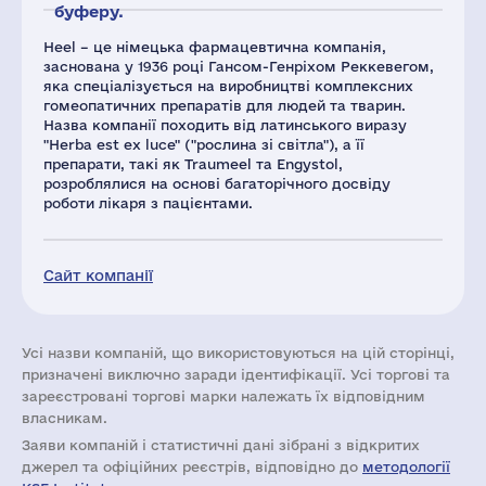
буферу.
Heel – це німецька фармацевтична компанія,
заснована у 1936 році Гансом-Генріхом Реккевегом,
яка спеціалізується на виробництві комплексних
гомеопатичних препаратів для людей та тварин.
Назва компанії походить від латинського виразу
"Herba est ex luce" ("рослина зі світла"), а її
препарати, такі як Traumeel та Engystol,
розроблялися на основі багаторічного досвіду
роботи лікаря з пацієнтами.
Сайт компанії
Усі назви компаній, що використовуються на цій сторінці,
призначені виключно заради ідентифікації. Усі торгові та
зареєстровані торгові марки належать їх відповідним
власникам.
Заяви компаній i статистичні дані зібрані з відкритих
джерел та офіційних реєстрів, відповідно до
методології