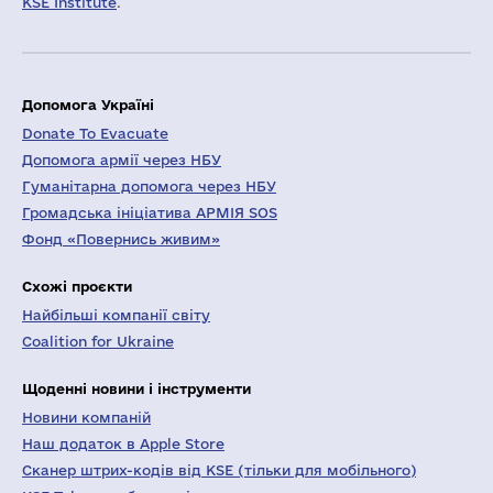
KSE Institute
.
Допомога Україні
Donate To Evacuate
Допомога армії через НБУ
Гуманітарна допомога через НБУ
Громадська ініціатива АРМІЯ SOS
Фонд «Повернись живим»
Схожі проєкти
Найбільші компанії світу
Coalition for Ukraine
Щоденні новини і інструменти
Новини компаній
Наш додаток в Apple Store
Сканер штрих-кодів від KSE (тільки для мобільного)