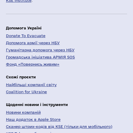
KSE Institute
.
Допомога Україні
Donate To Evacuate
Допомога армії через НБУ
Гуманітарна допомога через НБУ
Громадська ініціатива АРМІЯ SOS
Фонд «Повернись живим»
Схожі проєкти
Найбільші компанії світу
Coalition for Ukraine
Щоденні новини і інструменти
Новини компаній
Наш додаток в Apple Store
Сканер штрих-кодів від KSE (тільки для мобільного)