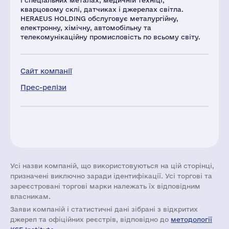
і спеціальних металах, медичній техніці,
кварцовому склі, датчиках і джерелах світла.
HERAEUS HOLDING обслуговує металургійну,
електронну, хімічну, автомобільну та
телекомунікаційну промисловість по всьому світу.
Сайт компанії
Прес-релізи
Усі назви компаній, що використовуються на цій сторінці,
призначені виключно заради ідентифікації. Усі торгові та
зареєстровані торгові марки належать їх відповідним
власникам.
Заяви компаній i статистичні дані зібрані з відкритих
джерел та офіційних реєстрів, відповідно до
методології