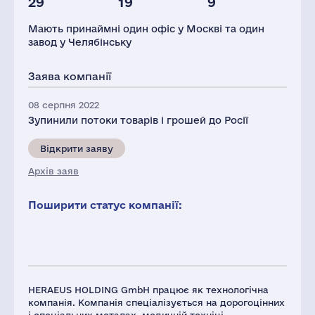
29
19
9
Глоб.виручка,
Офисів
Заводів
Персонал(РФ),
млн.дол.
2021
Мають принаймні один офіс у Москві та один
31187
1
1
117
завод у Челябінську
Податки(РФ),
млн.дол.
Заява компанії
1
08 серпня 2022
Зупинили потоки товарів і грошей до Росії
Відкрити заяву
Архів заяв
Поширити статус компанії:
HERAEUS HOLDING GmbH працює як технологічна
компанія. Компанія спеціалізується на дорогоцінних