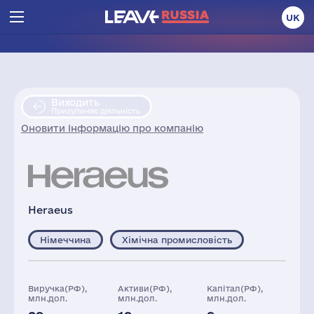
UK
Виходить
Призупиняє діяльність
Оновити інформацію про компанію
Heraeus
Німеччина
Хімічна промисловість
Виручка(РФ),
Активи(РФ),
Капітал(РФ),
млн.дол.
млн.дол.
млн.дол.