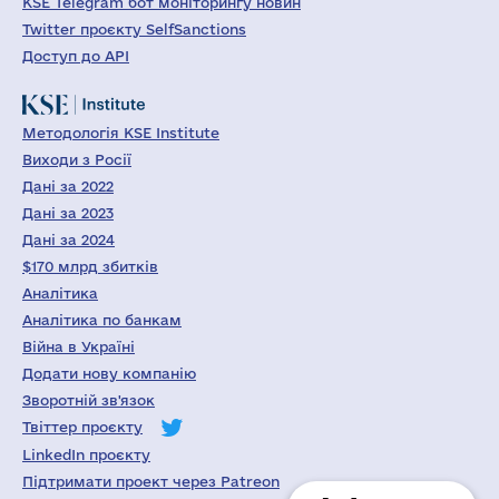
KSE Telegram бот моніторингу новин
Twitter проєкту SelfSanctions
Доступ до API
Методологія KSE Institute
Виходи з Росії
Дані за 2022
Дані за 2023
Дані за 2024
$170 млрд збитків
Аналітика
Аналітика по банкам
Війна в Україні
Додати нову компанію
Зворотній зв'язок
Твіттер проєкту
LinkedIn проєкту
Підтримати проект через Patreon