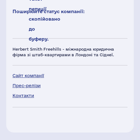
петиції
Поширюйте статус компанії:
скопійовано
до
буферу.
Herbert Smith Freehills - міжнародна юридична
фірма зі штаб-квартирами в Лондоні та Сіднеї.
Сайт компанії
Прес-релізи
Контакти