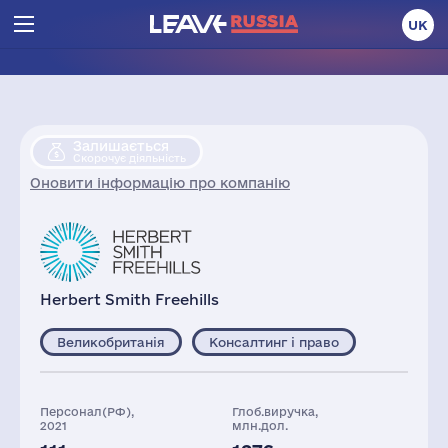
UK
Залишається
Скорочує діяльність
Оновити інформацію про компанію
Herbert Smith Freehills
Великобританія
Консалтинг і право
Персонал(РФ),
Глоб.виручка,
2021
млн.дол.