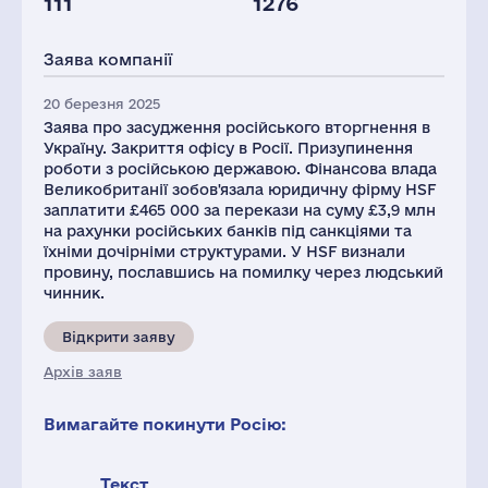
111
1276
Заява компанії
20 березня 2025
Заява про засудження російського вторгнення в
Україну. Закриття офісу в Росії. Призупинення
роботи з російською державою. Фінансова влада
Великобританії зобов'язала юридичну фірму HSF
заплатити £465 000 за перекази на суму £3,9 млн
на рахунки російських банків під санкціями та
їхніми дочірніми структурами. У HSF визнали
провину, пославшись на помилку через людський
чинник.
Відкрити заяву
Архів заяв
Вимагайте покинути Росію:
Текст