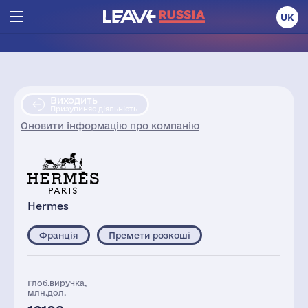
UK
Виходить
Призупиняє діяльність
Оновити інформацію про компанію
Hermes
Франція
Премети розкоші
Глоб.виручка,
млн.дол.