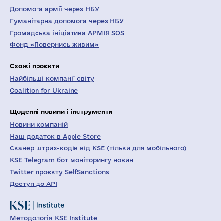
Допомога армії через НБУ
Гуманітарна допомога через НБУ
Громадська ініціатива АРМІЯ SOS
Фонд «Повернись живим»
Схожі проєкти
Найбільші компанії світу
Coalition for Ukraine
Щоденні новини і інструменти
Новини компаній
Наш додаток в Apple Store
Сканер штрих-кодів від KSE (тільки для мобільного)
KSE Telegram бот моніторингу новин
Twitter проєкту SelfSanctions
Доступ до API
Методологія KSE Institute