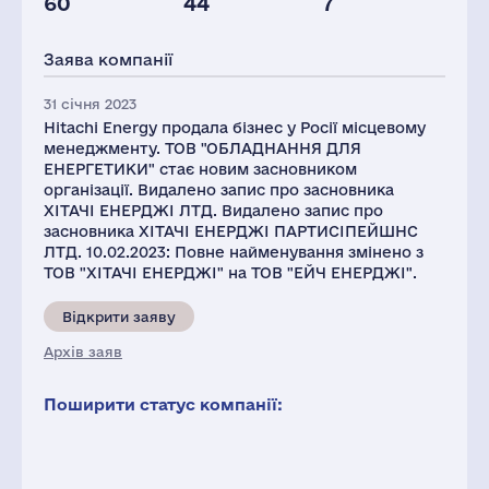
60
44
7
Глоб.виручка,
Персонал(РФ),
Податки(РФ),
млн.дол.
2021
млн.дол.
Заява компанії
10300
270
6
31 січня 2023
Hitachi Energy продала бізнес у Росії місцевому
менеджменту. ТОВ "ОБЛАДНАННЯ ДЛЯ
ЕНЕРГЕТИКИ" стає новим засновником
організації. Видалено запис про засновника
ХІТАЧІ ЕНЕРДЖІ ЛТД. Видалено запис про
засновника ХІТАЧІ ЕНЕРДЖІ ПАРТИСІПЕЙШНС
ЛТД. 10.02.2023: Повне найменування змінено з
ТОВ "ХІТАЧІ ЕНЕРДЖІ" на ТОВ "ЕЙЧ ЕНЕРДЖІ".
Відкрити заяву
Архів заяв
Поширити статус компанії: