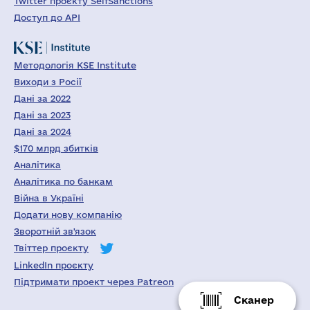
Twitter проєкту SelfSanctions
Доступ до API
Методологія KSE Institute
Виходи з Росії
Дані за 2022
Дані за 2023
Дані за 2024
$170 млрд збитків
Аналітика
Аналітика по банкам
Війна в Україні
Додати нову компанію
Зворотній зв'язок
Твіттер проєкту
LinkedIn проєкту
Підтримати проект через Patreon
Сканер