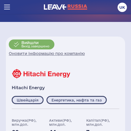
UK
Вийшли
Вихід завершено
Оновити інформацію про компанію
Hitachi Energy
Швейцарія
Енергетика, нафта та газ
Виручка(РФ),
Активи(РФ),
Капітал(РФ),
млн.дол.
млн.дол.
млн.дол.