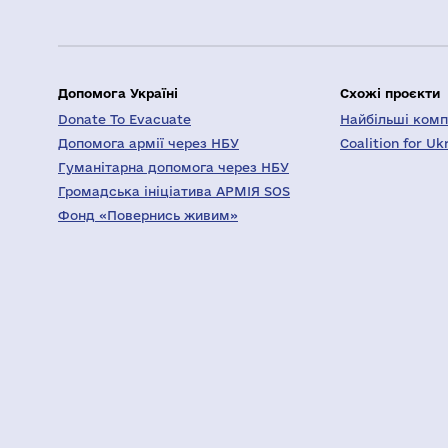
Допомога Україні
Схожі проєкти
Donate To Evacuate
Найбільші компа
Допомога армії через НБУ
Coalition for Uk
Гуманітарна допомога через НБУ
Громадська ініціатива АРМІЯ SOS
Фонд «Повернись живим»