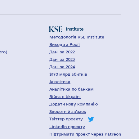
Методологія KSE Institute
Виходи з Росії
ого)
Дані за 2022
Дані за 2023
Дані за 2024
$170 млрд збитків
Аналітика
Аналітика по банкам
Війна в Україні
Додати нову компанію
Зворотній зв'язок
Твіттер проєкту
LinkedIn проєкту
Підтримати проект через Patreon