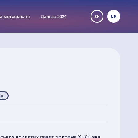
а методологія
Дані за 2024
EN
UK
ка
йських крилатих ракет, зокрема Х-101, яка