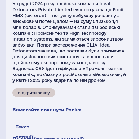
У грудні 2024 року індійська компанія Ideal
Detonators Private Limited експортувала до Росії
HMX (октоген) — потужну вибухову речовину з
військовим потенціалом — на суму близько 1,4
млн доларів. Отримувачами стали дві російські
компанії: Промсинтез та High Technology
Initiation Systems, які займаються виробництвом
вибухівки. Попри застереження США, Ideal
Detonators заявила, що поставки були призначені
для цивільного використання та відповідали
індійському експортному законодавству.
Водночас СБУ ідентифікувала «Промсинтез» як
компанію, пов’язану з російськими військовими, й
у квітні 2025 року вдарила по ній дроном.
Відкрити заяву
Вимагайте покинути Росію:
Текст
петиції