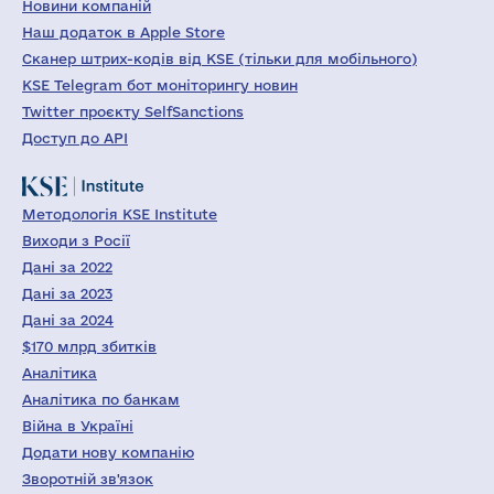
Новини компаній
Наш додаток в Apple Store
Сканер штрих-кодів від KSE (тільки для мобільного)
KSE Telegram бот моніторингу новин
Twitter проєкту SelfSanctions
Доступ до API
Методологія KSE Institute
Виходи з Росії
Дані за 2022
Дані за 2023
Дані за 2024
$170 млрд збитків
Аналітика
Аналітика по банкам
Війна в Україні
Додати нову компанію
Зворотній зв'язок