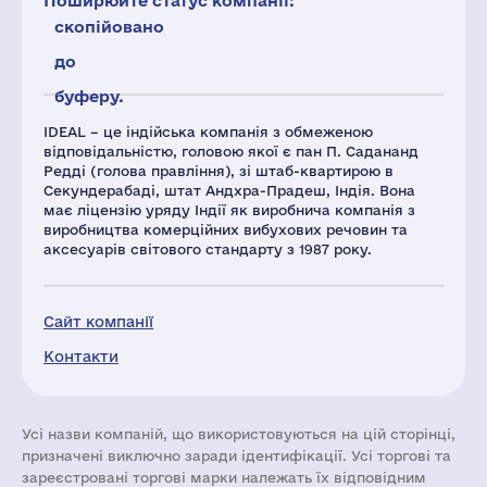
Поширюйте статус компанії:
скопійовано
до
буферу.
IDEAL – це індійська компанія з обмеженою
відповідальністю, головою якої є пан П. Садананд
Редді (голова правління), зі штаб-квартирою в
Секундерабаді, штат Андхра-Прадеш, Індія. Вона
має ліцензію уряду Індії як виробнича компанія з
виробництва комерційних вибухових речовин та
аксесуарів світового стандарту з 1987 року.
Сайт компанії
Контакти
Усі назви компаній, що використовуються на цій сторінці,
призначені виключно заради ідентифікації. Усі торгові та
зареєстровані торгові марки належать їх відповідним