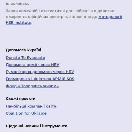
власникам.
Заяви компаній i статистичні дані зібрані з відкритих
джерел та офіційних реєстрів, відповідно до
методології
KSE Institute
.
Допомога Україні
Donate To Evacuate
Допомога армії через НБУ
Гуманітарна допомога через НБУ
Громадська ініціатива АРМІЯ SOS
Фонд «Повернись живим»
Схожі проєкти
Найбільші компанії світу
Coalition for Ukraine
Щоденні новини і інструменти