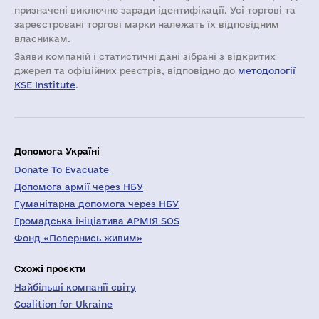
призначені виключно заради ідентифікації. Усі торгові та
зареєстровані торгові марки належать їх відповідним
власникам.
Заяви компаній i статистичні дані зібрані з відкритих
джерел та офіційних реєстрів, відповідно до
методології
KSE Institute
.
Допомога Україні
Donate To Evacuate
Допомога армії через НБУ
Гуманітарна допомога через НБУ
Громадська ініціатива АРМІЯ SOS
Фонд «Повернись живим»
Схожі проєкти
Найбільші компанії світу
Coalition for Ukraine