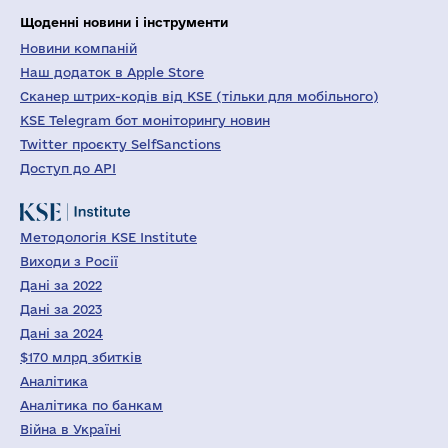
Щоденні новини і інструменти
Новини компаній
Наш додаток в Apple Store
Сканер штрих-кодів від KSE (тільки для мобільного)
KSE Telegram бот моніторингу новин
Twitter проєкту SelfSanctions
Доступ до API
Методологія KSE Institute
Виходи з Росії
Дані за 2022
Дані за 2023
Дані за 2024
$170 млрд збитків
Аналітика
Аналітика по банкам
Війна в Україні