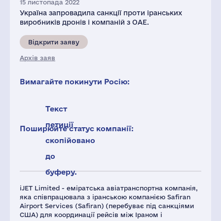
15 листопада 2022
Україна запровадила санкції проти іранських
виробників дронів і компаній з ОАЕ.
Відкрити заяву
Архів заяв
Вимагайте покинути Росію:
Текст
петиції
Поширюйте статус компанії:
скопійовано
до
буферу.
iJET Limited - еміратська авіатранспортна компанія,
яка співпрацювала з іранською компанією Safiran
Airport Services (Safiran) (перебуває під санкціями
США) для координації рейсів між Іраном і