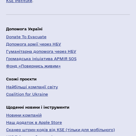
KSE Institute
.
Допомога Україні
Donate To Evacuate
Допомога армії через НБУ
Гуманітарна допомога через НБУ
Громадська ініціатива АРМІЯ SOS
Фонд «Повернись живим»
Схожі проєкти
Найбільші компанії світу
Coalition for Ukraine
Щоденні новини і інструменти
Новини компаній
Наш додаток в Apple Store
Сканер штрих-кодів від KSE (тільки для мобільного)