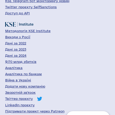
KSE Telegram бот моніторингу новин
Twitter проєкту SelfSanctions
Доступ до API
Методологія KSE Institute
Виходи з Росії
Дані за 2022
Дані за 2023
Дані за 2024
$170 млрд збитків
Аналітика
Аналітика по банкам
Війна в Україні
Додати нову компанію
Зворотній зв'язок
Твіттер проєкту
LinkedIn проєкту
Підтримати проект через Patreon