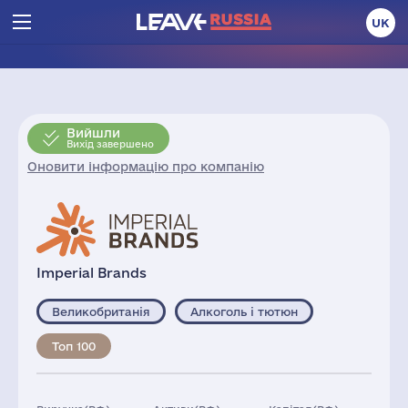
UK
Вийшли
Вихід завершено
Оновити інформацію про компанію
Imperial Brands
Великобританія
Алкоголь і тютюн
Топ 100