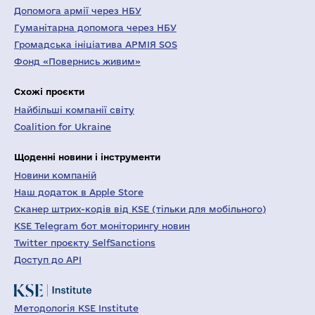
Допомога армії через НБУ
Гуманітарна допомога через НБУ
Громадська ініціатива АРМІЯ SOS
Фонд «Повернись живим»
Схожі проєкти
Найбільші компанії світу
Coalition for Ukraine
Щоденні новини і інструменти
Новини компаній
Наш додаток в Apple Store
Сканер штрих-кодів від KSE (тільки для мобільного)
KSE Telegram бот моніторингу новин
Twitter проєкту SelfSanctions
Доступ до API
Методологія KSE Institute