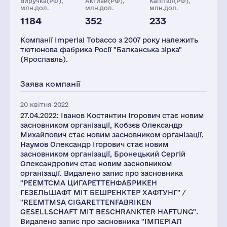
Виручка(РФ),
Активи(РФ),
Капітал(РФ),
млн.дол.
млн.дол.
млн.дол.
1184
352
233
Глоб.виручка,
Заводів
Персонал(РФ),
млн.дол.
2021
Компанії Imperial Tobacco з 2007 року належить
40113
1
1744
тютюнова фабрика Росії "Балканська зірка"
(Ярославль).
Податки(РФ),
млн.дол.
849
Заява компанії
20 квітня 2022
27.04.2022: Іванов Костянтин Ігорович стає новим
засновником організації, Кобзєв Олександр
Михайлович стає новим засновником організації,
Наумов Олександр Ігорович стає новим
засновником організації, Бронецький Сергій
Олександрович стає новим засновником
організації. Видалено запис про засновника
"РЕЕМТСМА ЦИГАРЕТТЕНФАБРИКЕН
ГЕЗЕЛЬШАФТ МІТ БЕШРЕНКТЕР ХАФТУНГ" /
"REEMTMSA CIGARETTENFABRIKEN
GESELLSCHAFT MIT BESCHRANKTER HAFTUNG".
Видалено запис про засновника "ІМПЕРІАЛ