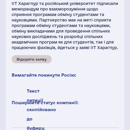
ІІТ Харагпур та російський університет підписали
меморандум про взаєморозуміння щодо
сприяння програмам обміну студентами та
науковцями. Партнерство має на меті сприяти
програмам обміну студентами та науковцями,
обміну викладачами для проведення спільних
наукових досліджень та розробці спільних
академічних програм як для студентів, так і для
працюючих фахівців, йдеться у заяві ІІТ Харагпур.
Відкрити заяву
Вимагайте покинути Росію:
Текст
петиції
Поширюйте статус компанії:
скопійовано
до
буферу.