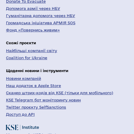
Donate To Evacuate
Допомога армії через НБУ
Гуманітарна допомога через НБУ
Громадська ініціатива АРМІЯ SOS
Фонд «Повернись живим»
Схожі проєкти
Найбільші компанії світу
Coalition for Ukraine
Щоденні новини і інструменти
Новини компаній
Наш додаток в Apple Store
Сканер штрих-кодів від KSE (тільки для мобільного)
KSE Telegram бот моніторингу новин
Twitter проєкту SelfSanctions
Доступ до API