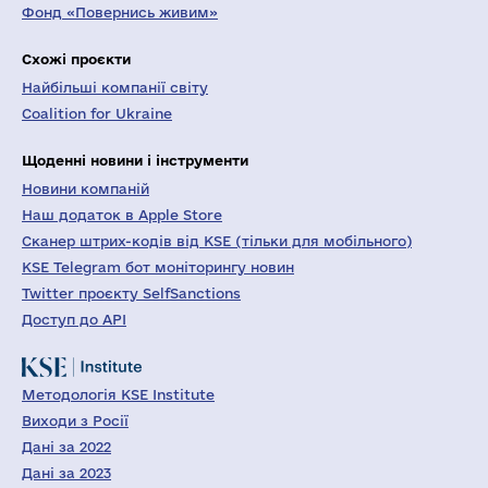
Фонд «Повернись живим»
Схожі проєкти
Найбільші компанії світу
Coalition for Ukraine
Щоденні новини і інструменти
Новини компаній
Наш додаток в Apple Store
Сканер штрих-кодів від KSE (тільки для мобільного)
KSE Telegram бот моніторингу новин
Twitter проєкту SelfSanctions
Доступ до API
Методологія KSE Institute
Виходи з Росії
Дані за 2022
Дані за 2023