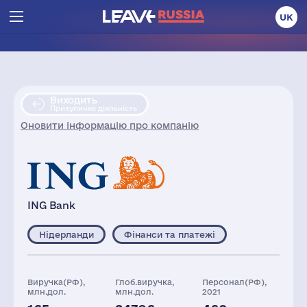
UK
Виходить
Призупиняє діяльність
Оновити інформацію про компанію
ING Bank
Нідерланди
Фінанси та платежі
Виручка(РФ),
Глоб.виручка,
Персонал(РФ),
млн.дол.
млн.дол.
2021