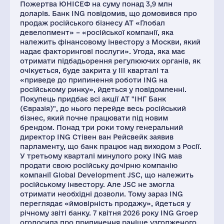
Пожертва ЮНІСЕФ на суму понад 3,9 млн
доларів. Банк ING повідомив, що домовився про
продаж російського бізнесу АТ «Глобал
девелопмент» – «російської компанії, яка
належить фінансовому інвестору з Москви, який
надає факторингові послуги». Угода, яка має
отримати підбадьорення регулюючих органів, як
очікується, буде закрита у III кварталі та
«приведе до припинення роботи ING на
російському ринку», йдеться у повідомленні.
Покупець придбає всі акції АТ "ІНГ Банк
(Євразія)", до нього перейде весь російський
бізнес, який почне працювати під новим
брендом. Понад три роки тому генеральний
директор ING Стівен ван Рейсвейк заявив
парламенту, що банк працює над виходом з Росії.
У третьому кварталі минулого року ING мав
продати свою російську дочірню компанію
компанії Global Development JSC, що належить
російському інвестору. Але JSC не змогла
отримати необхідні дозволи. Тому зараз ING
переглядає «ймовірність продажу», йдеться у
річному звіті банку. 7 квітня 2026 року ING Groep
оголосила про припинення раніше узгодженого