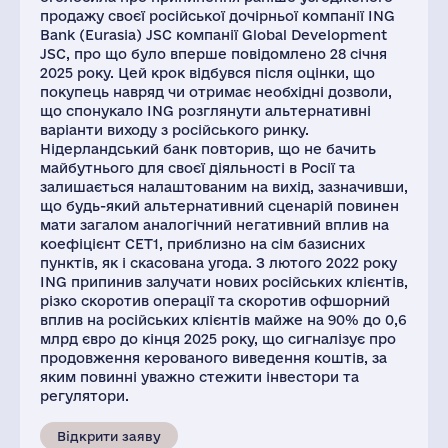
продажу своєї російської дочірньої компанії ING
Bank (Eurasia) JSC компанії Global Development
JSC, про що було вперше повідомлено 28 січня
2025 року. Цей крок відбувся після оцінки, що
покупець навряд чи отримає необхідні дозволи,
що спонукало ING розглянути альтернативні
варіанти виходу з російського ринку.
Нідерландський банк повторив, що не бачить
майбутнього для своєї діяльності в Росії та
залишається налаштованим на вихід, зазначивши,
що будь-який альтернативний сценарій повинен
мати загалом аналогічний негативний вплив на
коефіцієнт CET1, приблизно на сім базисних
пунктів, як і скасована угода. З лютого 2022 року
ING припинив залучати нових російських клієнтів,
різко скоротив операції та скоротив офшорний
вплив на російських клієнтів майже на 90% до 0,6
млрд євро до кінця 2025 року, що сигналізує про
продовження керованого виведення коштів, за
яким повинні уважно стежити інвестори та
регулятори.
Відкрити заяву