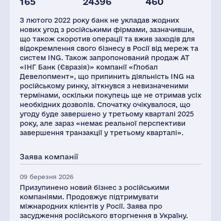
165
24396
460
Капітал(РФ),
Активи(РФ),
Податки(РФ),
млн.дол.
млн.дол.
млн.дол.
З лютого 2022 року банк не укладав жодних
485
1061
28
нових угод з російськими фірмами, зазначивши,
що також скоротив операції та вжив заходів для
відокремлення свого бізнесу в Росії від мереж та
систем ING. Також запропонований продаж АТ
«ІНГ Банк (Євразія)» компанії «Глобал
Девелопмент», що припинить діяльність ING на
російському ринку, зіткнувся з невизначеними
термінами, оскільки покупець ще не отримав усіх
необхідних дозволів. Спочатку очікувалося, що
угоду буде завершено у третьому кварталі 2025
року, але зараз «немає реальної перспективи
завершення транзакції у третьому кварталі».
Заява компанії
09 березня 2026
Призупинено новий бізнес з російськими
компаніями. Продовжує підтримувати
міжнародних клієнтів у Росії. Заява про
засудження російського вторгнення в Україну.