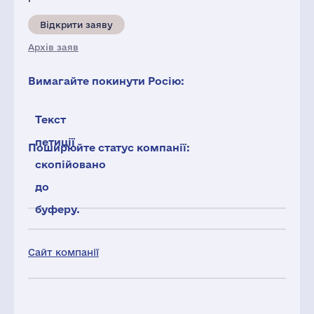
Відкрити заяву
Архів заяв
Вимагайте покинути Росію:
Текст
петиції
Поширюйте статус компанії:
скопійовано
до
буферу.
Сайт компанії