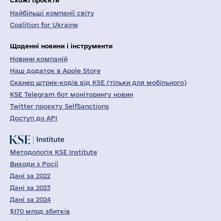
Найбільші компанії світу
Coalition for Ukraine
Щоденні новини і інструменти
Новини компаній
Наш додаток в Apple Store
Сканер штрих-кодів від KSE (тільки для мобільного)
KSE Telegram бот моніторингу новин
Twitter проєкту SelfSanctions
Доступ до API
Методологія KSE Institute
Виходи з Росії
Дані за 2022
Дані за 2023
Дані за 2024
$170 млрд збитків