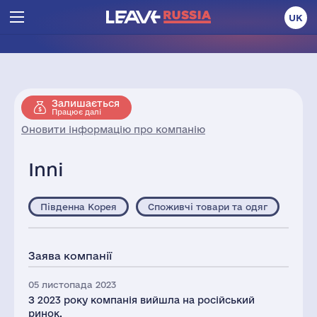
UK
Залишається
Працює далі
Оновити інформацію про компанію
Inni
Південна Корея
Споживчі товари та одяг
Заява компанії
05 листопада 2023
З 2023 року компанія вийшла на російський
ринок.