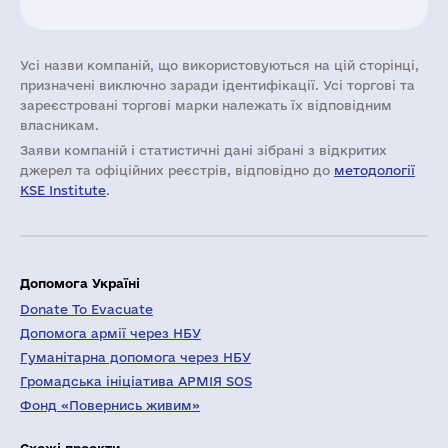
Усі назви компаній, що використовуються на цій сторінці,
призначені виключно заради ідентифікації. Усі торгові та
зареєстровані торгові марки належать їх відповідним
власникам.
Заяви компаній i статистичні дані зібрані з відкритих
джерел та офіційних реєстрів, відповідно до
методології
KSE Institute
.
Допомога Україні
Donate To Evacuate
Допомога армії через НБУ
Гуманітарна допомога через НБУ
Громадська ініціатива АРМІЯ SOS
Фонд «Повернись живим»
Схожі проєкти