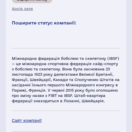
Архів заяв
Поширити статус компанії:
Міжнародна федерація бобслею та скелетону (IBSF)
— це міжнародна спортивна федерація сайд-спорту
з бобслею та скелетону. Вона була заснована 23
листопада 1923 року делегатами Великої Британії,
Франції, Швейцарії, Канади та Сполучених Штатів на
засіданні їхнього першого Міжнародного конгресу в
Парижі, Франція. У червні 2015 року було оголошено
про зміну назви з FIBT на IBSF. Штаб-квартира
федерації знаходиться в Лозанні, Швейцарія.
Сайт компанії