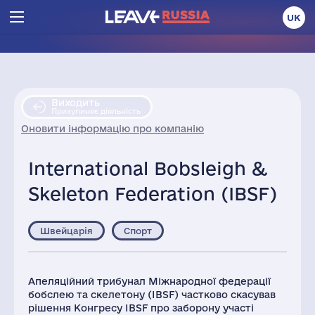
UK
Виходить
Призупиняє діяльність
Оновити інформацію про компанію
International Bobsleigh &
Skeleton Federation (IBSF)
Швейцарія
Спорт
Апеляційний трибунал Міжнародної федерації
бобслею та скелетону (IBSF) частково скасував
рішення Конгресу IBSF про заборону участі