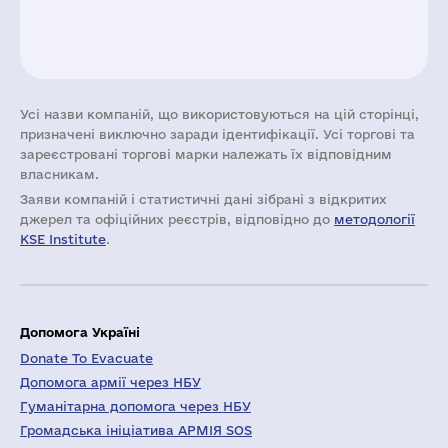
Усі назви компаній, що використовуються на цій сторінці,
призначені виключно заради ідентифікації. Усі торгові та
зареєстровані торгові марки належать їх відповідним
власникам.
Заяви компаній i статистичні дані зібрані з відкритих
джерел та офіційних реєстрів, відповідно до
методології
KSE Institute
.
Допомога Україні
Donate To Evacuate
Допомога армії через НБУ
Гуманітарна допомога через НБУ
Громадська ініціатива АРМІЯ SOS