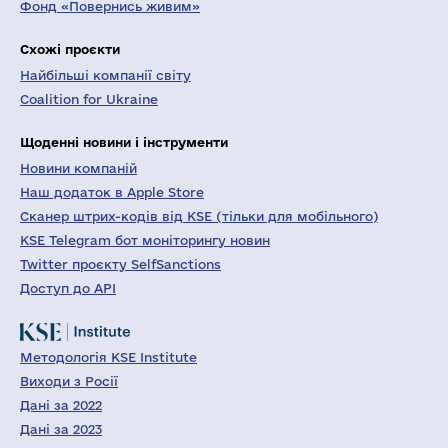
Фонд «Повернись живим»
Схожі проєкти
Найбільші компанії світу
Coalition for Ukraine
Щоденні новини і інструменти
Новини компаній
Наш додаток в Apple Store
Сканер штрих-кодів від KSE (тільки для мобільного)
KSE Telegram бот моніторингу новин
Twitter проєкту SelfSanctions
Доступ до API
Методологія KSE Institute
Виходи з Росії
Дані за 2022
Дані за 2023