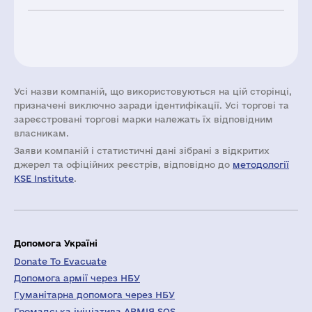
Усі назви компаній, що використовуються на цій сторінці,
призначені виключно заради ідентифікації. Усі торгові та
зареєстровані торгові марки належать їх відповідним
власникам.
Заяви компаній i статистичні дані зібрані з відкритих
джерел та офіційних реєстрів, відповідно до
методології
KSE Institute
.
Допомога Україні
Donate To Evacuate
Допомога армії через НБУ
Гуманітарна допомога через НБУ
Громадська ініціатива АРМІЯ SOS