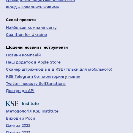
Фонд «Повернись живим»
Схожі проєкти
Найбільші компанії світу
Coalition for Ukraine
Щоденні новини і інструменти
Новини компаній
Наш додаток в Apple Store
Сканер штрих-кодів від KSE (тільки для мобільного)
KSE Telegram бот моніторингу новин
Twitter проєкту SelfSanctions
Доступ до API
Методологія KSE Institute
Виходи з Росії
Дані за 2022
Дані за 2023