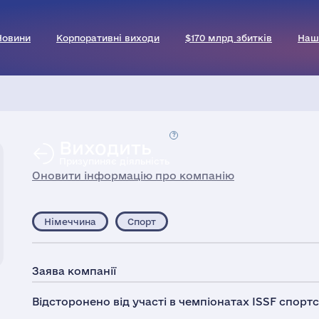
Новини
Корпоративні виходи
$170 млрд збитків
Наш
Виходить
Призупиняє діяльність
Оновити інформацію про компанію
Німеччина
Спорт
Заява компанії
Відсторонено від участі в чемпіонатах ISSF спортсм