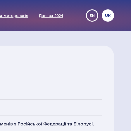
а методологія
Дані за 2024
EN
UK
енів з Російської Федерації та Білорусі.