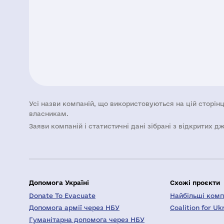
Усі назви компаній, що використовуються на цій сторінц
власникам.
Заяви компаній i статистичні дані зібрані з відкритих д
Допомога Україні
Схожі проєкти
Donate To Evacuate
Найбільші компа
Допомога армії через НБУ
Coalition for Uk
Гуманітарна допомога через НБУ