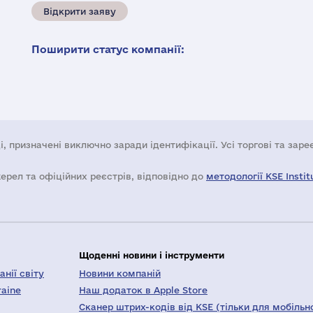
Відкрити заяву
Поширити статус компанії:
і, призначені виключно заради ідентифікації. Усі торгові та зар
жерел та офіційних реєстрів, відповідно до
методології KSE Instit
Щоденні новини і інструменти
нії світу
Новини компаній
raine
Наш додаток в Apple Store
Сканер штрих-кодів від KSE (тільки для мобільн