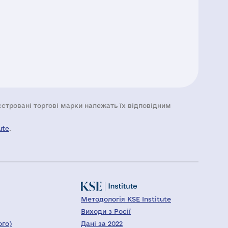
еєстровані торгові марки належать їх відповідним
ute
.
Методологія KSE Institute
Виходи з Росії
ого)
Дані за 2022