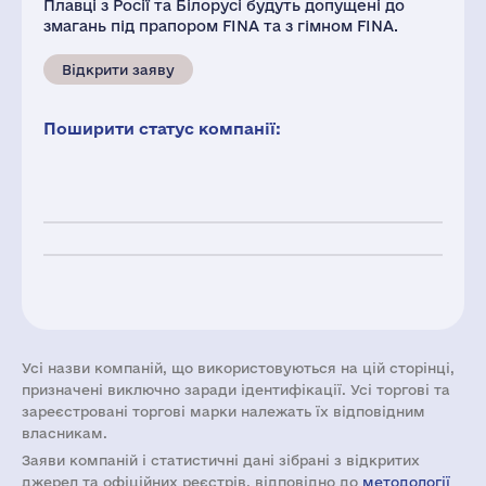
Плавці з Росії та Білорусі будуть допущені до
змагань під прапором FINA та з гімном FINA.
Відкрити заяву
Поширити статус компанії:
Усі назви компаній, що використовуються на цій сторінці,
призначені виключно заради ідентифікації. Усі торгові та
зареєстровані торгові марки належать їх відповідним
власникам.
Заяви компаній i статистичні дані зібрані з відкритих
джерел та офіційних реєстрів, відповідно до
методології