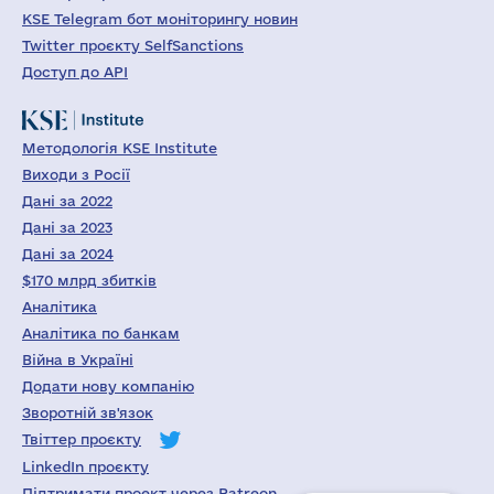
KSE Telegram бот моніторингу новин
Twitter проєкту SelfSanctions
Доступ до API
Методологія KSE Institute
Виходи з Росії
Дані за 2022
Дані за 2023
Дані за 2024
$170 млрд збитків
Аналітика
Аналітика по банкам
Війна в Україні
Додати нову компанію
Зворотній зв'язок
Твіттер проєкту
LinkedIn проєкту
Підтримати проект через Patreon