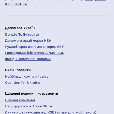
KSE Institute
.
Допомога Україні
Donate To Evacuate
Допомога армії через НБУ
Гуманітарна допомога через НБУ
Громадська ініціатива АРМІЯ SOS
Фонд «Повернись живим»
Схожі проєкти
Найбільші компанії світу
Coalition for Ukraine
Щоденні новини і інструменти
Новини компаній
Наш додаток в Apple Store
Сканер штрих-кодів від KSE (тільки для мобільного)