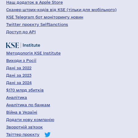
Наш додаток в Apple Store
Сканер штрих-кодів від KSE (тільки для мобільного)
KSE Telegram бот моніторингу новин
Twitter проєкту SelfSanctions
Доступ до API
Методологія KSE Institute
Виходи з Росії
Дані за 2022
Дані за 2023
Дані за 2024
$170 млрд збитків
Аналітика
Аналітика по банкам
Війна в Україні
Додати нову компанію
Зворотній зв'язок
Твіттер проєкту