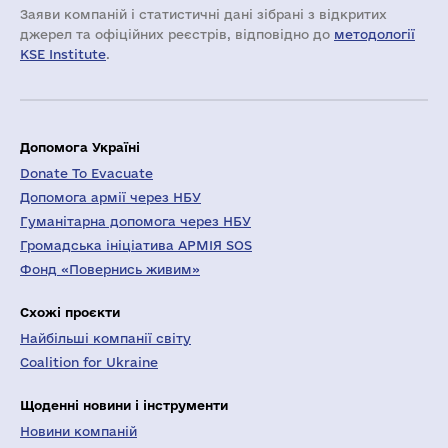
Заяви компаній i статистичні дані зібрані з відкритих
джерел та офіційних реєстрів, відповідно до
методології
KSE Institute
.
Допомога Україні
Donate To Evacuate
Допомога армії через НБУ
Гуманітарна допомога через НБУ
Громадська ініціатива АРМІЯ SOS
Фонд «Повернись живим»
Схожі проєкти
Найбільші компанії світу
Coalition for Ukraine
Щоденні новини і інструменти
Новини компаній