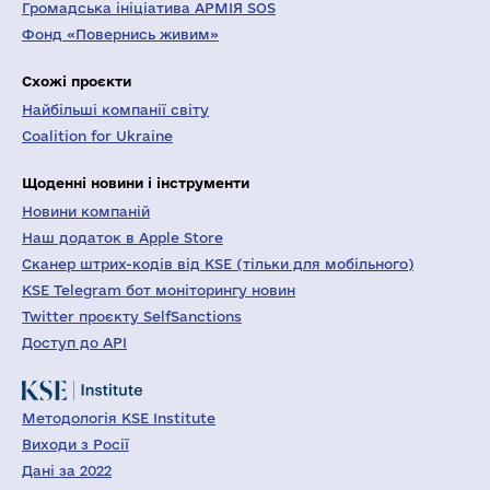
Громадська ініціатива АРМІЯ SOS
Фонд «Повернись живим»
Схожі проєкти
Найбільші компанії світу
Coalition for Ukraine
Щоденні новини і інструменти
Новини компаній
Наш додаток в Apple Store
Сканер штрих-кодів від KSE (тільки для мобільного)
KSE Telegram бот моніторингу новин
Twitter проєкту SelfSanctions
Доступ до API
Методологія KSE Institute
Виходи з Росії
Дані за 2022