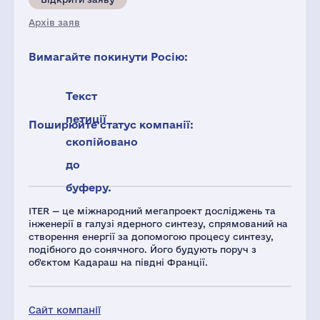
Архів заяв
Вимагайте покинути Росію:
Текст
петиції
Поширюйте статус компанії:
скопійовано
до
буферу.
ITER — це міжнародний мегапроект досліджень та
інженерії в галузі ядерного синтезу, спрямований на
створення енергії за допомогою процесу синтезу,
подібного до сонячного. Його будують поруч з
об'єктом Кадараш на півдні Франції.
Сайт компанії