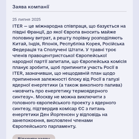
Заява компанії
25 липня 2025
ITER — це міжнародна співпраця, що базується на
півдні Франції, до якої Європа вносить майже
половину витрат, а решту порівну розподіляють
Китай, Індія, Японія, Республіка Корея, Російська
Федерація та Сполучені Штати. У травні троє
членів правоцентристської Європейської
народної партії запитали, що Європейська комісія
планує зробити, щоб припинити участь Росії в
ITER, зазначивши, що нещодавній план щодо
припинення залежності блоку від Росії в галузі
ядерної енергетики (а також викопного палива)
«мовчить про енергетику термоядерного
синтезу». Москву не можна виключити з
головного європейського проекту з ядерного
синтезу, підтвердив комісар ЄС з питань
енергетики Ден Йоргенсен у відповідь на
занепокоєння, висловлені членами
Європейського парламенту.
Відкрити заяву