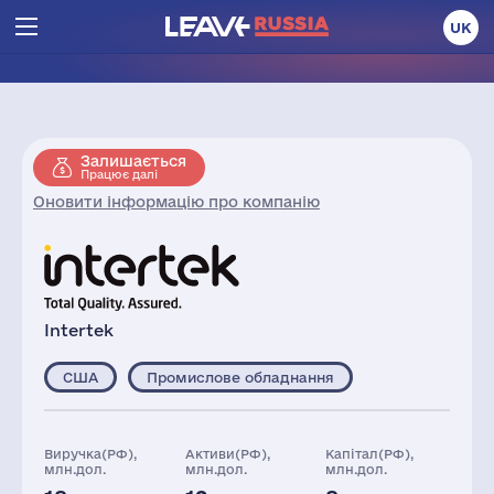
UK
Залишається
Працює далі
Оновити інформацію про компанію
Intertek
США
Промислове обладнання
Виручка(РФ),
Активи(РФ),
Капітал(РФ),
млн.дол.
млн.дол.
млн.дол.