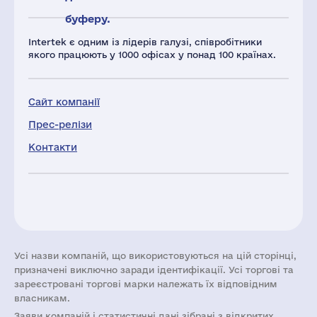
буферу.
Intertek є одним із лідерів галузі, співробітники
якого працюють у 1000 офісах у понад 100 країнах.
Сайт компанії
Прес-релізи
Контакти
Усі назви компаній, що використовуються на цій сторінці,
призначені виключно заради ідентифікації. Усі торгові та
зареєстровані торгові марки належать їх відповідним
власникам.
Заяви компаній i статистичні дані зібрані з відкритих