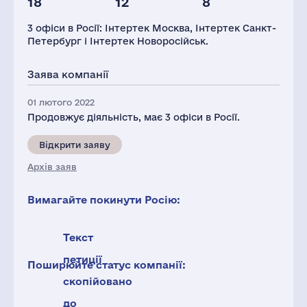
18
12
8
Глоб.виручка,
Офисів
Персонал(РФ),
млн.дол.
2021
3 офіси в Росії: Інтертек Москва, Інтертек Санкт-
3417
3
962
Петербург і Інтертек Новоросійськ.
Податки(РФ),
млн.дол.
Заява компанії
7
01 лютого 2022
Продовжує діяльність, має 3 офіси в Росії.
Відкрити заяву
Архів заяв
Вимагайте покинути Росію:
Текст
петиції
Поширюйте статус компанії:
скопійовано
до