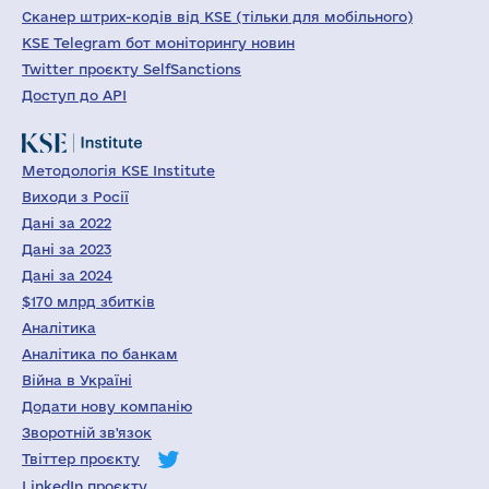
Сканер штрих-кодів від KSE (тільки для мобільного)
KSE Telegram бот моніторингу новин
Twitter проєкту SelfSanctions
Доступ до API
Методологія KSE Institute
Виходи з Росії
Дані за 2022
Дані за 2023
Дані за 2024
$170 млрд збитків
Аналітика
Аналітика по банкам
Війна в Україні
Додати нову компанію
Зворотній зв'язок
Твіттер проєкту
LinkedIn проєкту