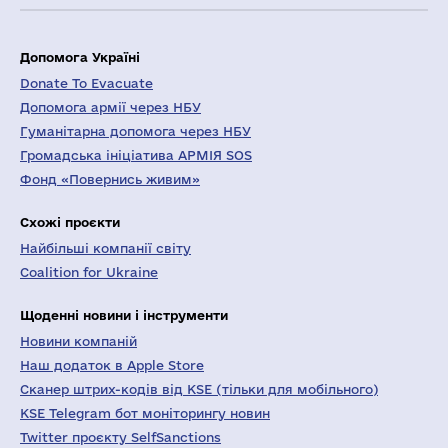
Допомога Україні
Donate To Evacuate
Допомога армії через НБУ
Гуманітарна допомога через НБУ
Громадська ініціатива АРМІЯ SOS
Фонд «Повернись живим»
Схожі проєкти
Найбільші компанії світу
Coalition for Ukraine
Щоденні новини і інструменти
Новини компаній
Наш додаток в Apple Store
Сканер штрих-кодів від KSE (тільки для мобільного)
KSE Telegram бот моніторингу новин
Twitter проєкту SelfSanctions