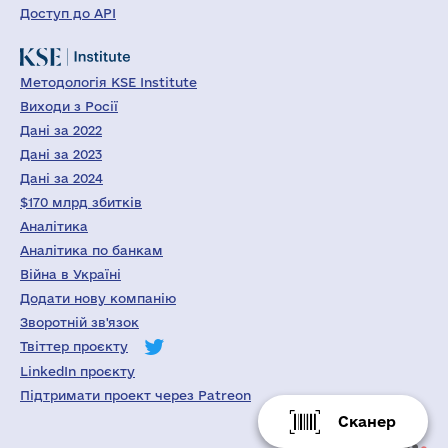
Доступ до API
Методологія KSE Institute
Виходи з Росії
Дані за 2022
Дані за 2023
Дані за 2024
$170 млрд збитків
Аналітика
Аналітика по банкам
Війна в Україні
Додати нову компанію
Зворотній зв'язок
Твіттер проєкту
LinkedIn проєкту
Підтримати проект через Patreon
Сканер