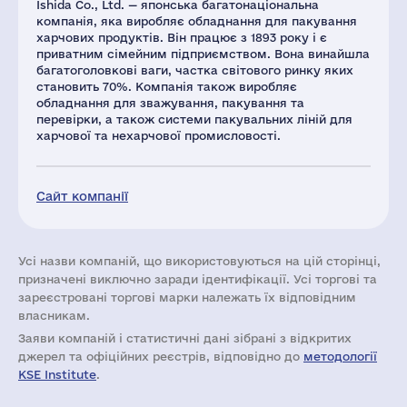
Ishida Co., Ltd. — японська багатонаціональна
компанія, яка виробляє обладнання для пакування
харчових продуктів. Він працює з 1893 року і є
приватним сімейним підприємством. Вона винайшла
багатоголовкові ваги, частка світового ринку яких
становить 70%. Компанія також виробляє
обладнання для зважування, пакування та
перевірки, а також системи пакувальних ліній для
харчової та нехарчової промисловості.
Сайт компанії
Усі назви компаній, що використовуються на цій сторінці,
призначені виключно заради ідентифікації. Усі торгові та
зареєстровані торгові марки належать їх відповідним
власникам.
Заяви компаній i статистичні дані зібрані з відкритих
джерел та офіційних реєстрів, відповідно до
методології
KSE Institute
.