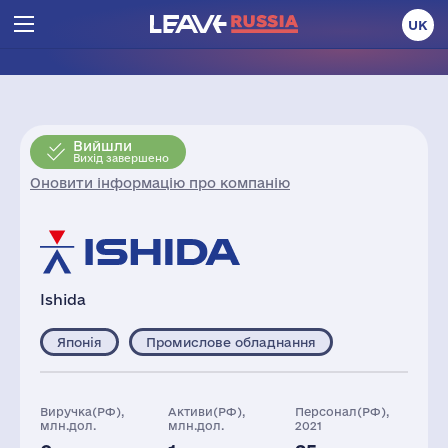
UK
Вийшли
Вихід завершено
Оновити інформацію про компанію
Ishida
Японія
Промислове обладнання
Виручка(РФ),
Активи(РФ),
Персонал(РФ),
млн.дол.
млн.дол.
2021