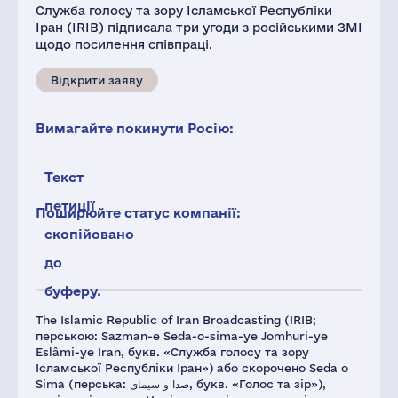
Служба голосу та зору Ісламської Республіки
Іран (IRIB) підписала три угоди з російськими ЗМІ
щодо посилення співпраці.
Відкрити заяву
Вимагайте покинути Росію:
Текст
петиції
Поширюйте статус компанії:
скопійовано
до
буферу.
The Islamic Republic of Iran Broadcasting (IRIB;
перською: Sazman-e Seda-o-sima-ye Jomhuri-ye
Eslâmi-ye Iran, букв. «Служба голосу та зору
Ісламської Республіки Іран») або скорочено Seda o
Sima (перська: صدا و سیمای, букв. «Голос та зір»),