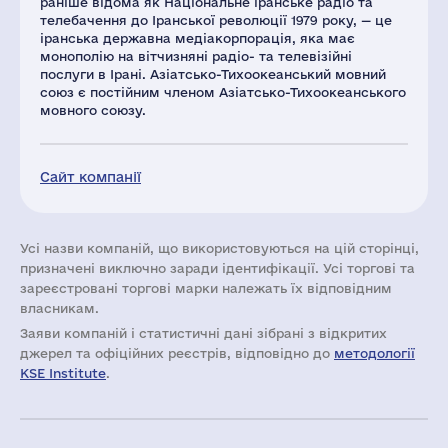
раніше відома як Національне іранське радіо та
телебачення до Іранської революції 1979 року, — це
іранська державна медіакорпорація, яка має
монополію на вітчизняні радіо- та телевізійні
послуги в Ірані. Азіатсько-Тихоокеанський мовний
союз є постійним членом Азіатсько-Тихоокеанського
мовного союзу.
Сайт компанії
Усі назви компаній, що використовуються на цій сторінці,
призначені виключно заради ідентифікації. Усі торгові та
зареєстровані торгові марки належать їх відповідним
власникам.
Заяви компаній i статистичні дані зібрані з відкритих
джерел та офіційних реєстрів, відповідно до
методології
KSE Institute
.