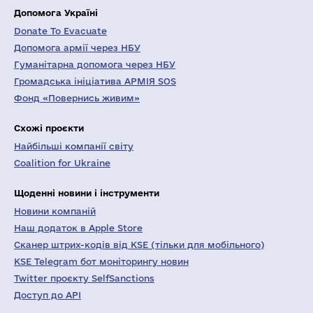
Допомога Україні
Donate To Evacuate
Допомога армії через НБУ
Гуманітарна допомога через НБУ
Громадська ініціатива АРМІЯ SOS
Фонд «Повернись живим»
Схожі проєкти
Найбільші компанії світу
Coalition for Ukraine
Щоденні новини і інструменти
Новини компаній
Наш додаток в Apple Store
Сканер штрих-кодів від KSE (тільки для мобільного)
KSE Telegram бот моніторингу новин
Twitter проєкту SelfSanctions
Доступ до API