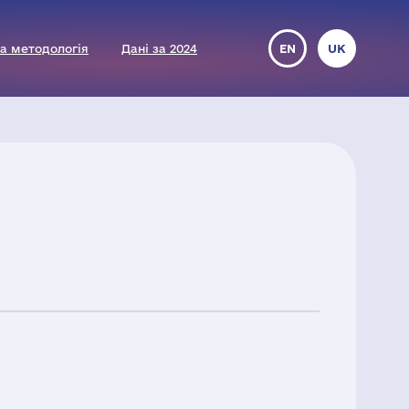
а методологія
Дані за 2024
EN
UK