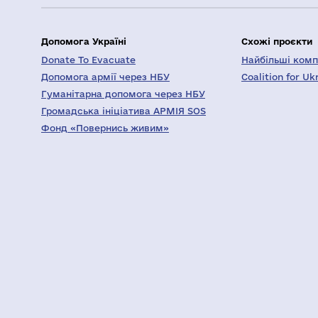
Допомога Україні
Схожі проєкти
Donate To Evacuate
Найбільші компа
Допомога армії через НБУ
Coalition for Uk
Гуманітарна допомога через НБУ
Громадська ініціатива АРМІЯ SOS
Фонд «Повернись живим»