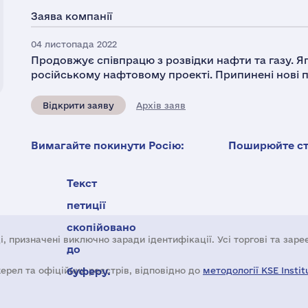
Заява компанії
04 листопада 2022
Продовжує співпрацю з розвідки нафти та газу. Яп
російському нафтовому проекті. Припинені нові пр
Відкрити заяву
Архів заяв
Вимагайте покинути Росію:
Поширюйте ста
Текст
петиції
скопійовано
і, призначені виключно заради ідентифікації. Усі торгові та зар
до
жерел та офіційних реєстрів, відповідно до
буферу.
методології KSE Instit