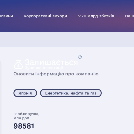
Новини
Корпоративні виходи
$170 млрд збитків
Наш
Залишається
Зупиняє інвестиції
Оновити інформацію про компанію
Японія
Енергетика, нафта та газ
Глоб.виручка,
млн.дол.
98581