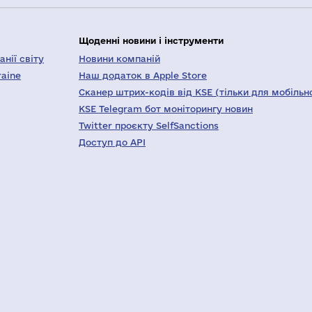
Щоденні новини і інструменти
нії світу
Новини компаній
raine
Наш додаток в Apple Store
Сканер штрих-кодів від KSE (тільки для мобільн
KSE Telegram бот моніторингу новин
Twitter проєкту SelfSanctions
Доступ до API