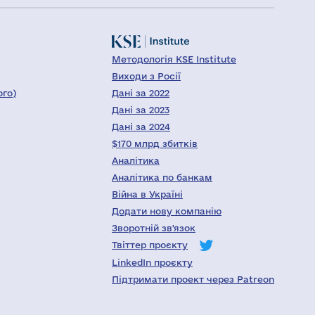
Методологія KSE Institute
Виходи з Росії
ого)
Дані за 2022
Дані за 2023
Дані за 2024
$170 млрд збитків
Аналітика
Аналітика по банкам
Війна в Україні
Додати нову компанію
Зворотній зв'язок
Твіттер проєкту
LinkedIn проєкту
Підтримати проект через Patreon