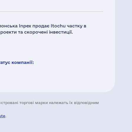
онська Inpex продає Itochu частку в
оекти та скорочені інвестиції.
тус компанії:
еєстровані торгові марки належать їх відповідним
ute
.