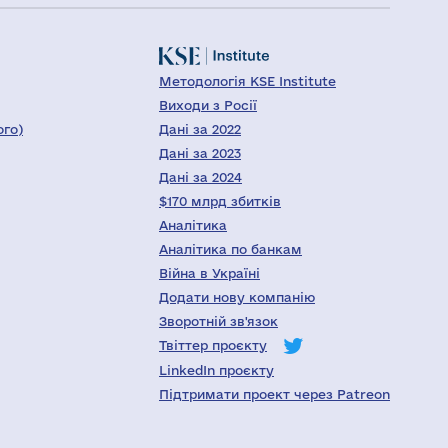
Методологія KSE Institute
Виходи з Росії
ого)
Дані за 2022
Дані за 2023
Дані за 2024
$170 млрд збитків
Аналітика
Аналітика по банкам
Війна в Україні
Додати нову компанію
Зворотній зв'язок
Твіттер проєкту
LinkedIn проєкту
Підтримати проект через Patreon