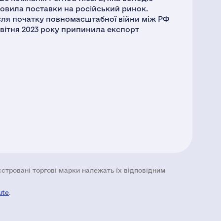
новила поставки на російський ринок.
сля початку повномасштабної війни між РФ
я квітня 2023 року припинила експорт
еєстровані торгові марки належать їх відповідним
ute
.