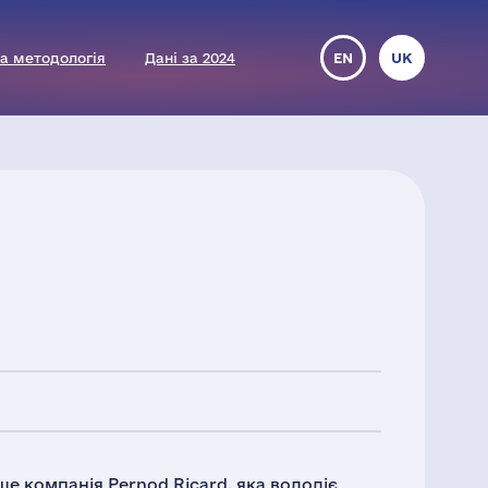
а методологія
Дані за 2024
EN
UK
ше компанія Pernod Ricard, яка володіє