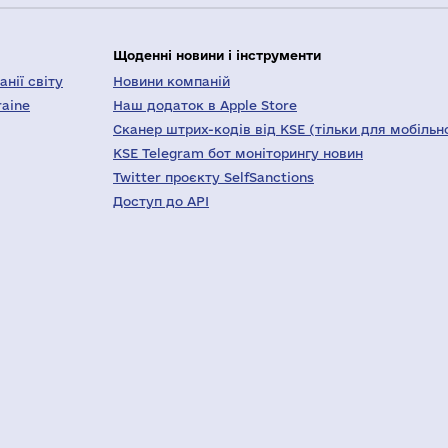
Щоденні новини і інструменти
нії світу
Новини компаній
raine
Наш додаток в Apple Store
Сканер штрих-кодів від KSE (тільки для мобільн
KSE Telegram бот моніторингу новин
Twitter проєкту SelfSanctions
Доступ до API