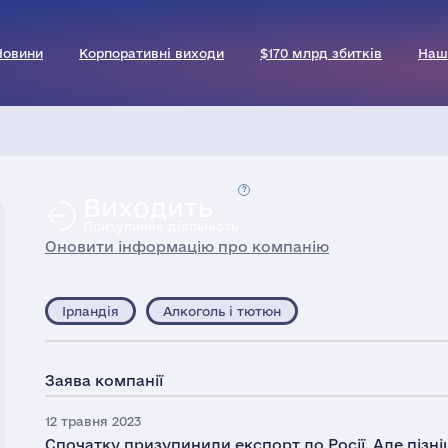
Новини
Корпоративні виходи
$170 млрд збитків
Наш
Виходить
Призупиняє діяльність
Оновити інформацію про компанію
Ірландія
Алкоголь і тютюн
Заява компанії
12 травня 2023
Спочатку призупинили експорт до Росії. Але пізні