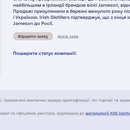
найбільшим в Ірландії брендом віскі Jameson, від
Продажі призупинили в березні минулого року пі
і Україною. Irish Distillers підтверджує, що з кінц
Jameson до Росії.
Відкрити заяву
Архів заяв
Поширити статус компанії:
і, призначені виключно заради ідентифікації. Усі торгові та зар
жерел та офіційних реєстрів, відповідно до
методології KSE Instit