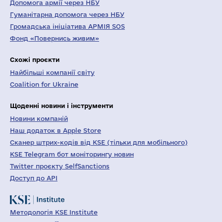
Допомога армії через НБУ
Гуманітарна допомога через НБУ
Громадська ініціатива АРМІЯ SOS
Фонд «Повернись живим»
Схожі проєкти
Найбільші компанії світу
Coalition for Ukraine
Щоденні новини і інструменти
Новини компаній
Наш додаток в Apple Store
Сканер штрих-кодів від KSE (тільки для мобільного)
KSE Telegram бот моніторингу новин
Twitter проєкту SelfSanctions
Доступ до API
Методологія KSE Institute