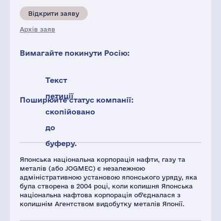
Відкрити заяву
Архів заяв
Вимагайте покинути Росію:
Текст
петиції
Поширюйте статус компанії:
скопійовано
до
буферу.
Японська національна корпорація нафти, газу та
металів (або JOGMEC) є незалежною
адміністративною установою японського уряду, яка
була створена в 2004 році, коли колишня Японська
національна нафтова корпорація об’єдналася з
колишнім Агентством видобутку металів Японії.