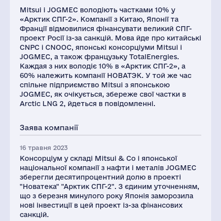
Mitsui і JOGMEC володіють частками 10% у
«Арктик СПГ-2». Компанії з Китаю, Японії та
Франції відмовилися фінансувати великий СПГ-
проект Росії із-за санкцій. Мова йде про китайські
CNPC і CNOOC, японські консорціуми Mitsui і
JOGMEC, а також французьку TotalEnergies.
Каждая з них володіє 10% в «Арктик СПГ-2», а
60% належить компанії НОВАТЭК. У той же час
спільне підприємство Mitsui з японською
JOGMEC, як очікується, збереже свої частки в
Arctic LNG 2, йдеться в повідомленні.
Заява компанії
16 травня 2023
Консорціум у складі Mitsui & Co і японської
національної компанії з нафти і металів JOGMEC
зберегли десятипроцентний долю в проекті
"Новатека" "Арктик СПГ-2". З єдиним уточненням,
що з березня минулого року Японія заморозила
нові інвестиції в цей проект із-за фінансових
санкцій.