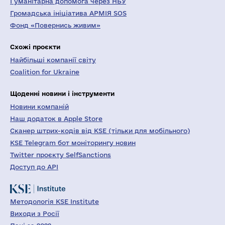
Гуманітарна допомога через НБУ
Громадська ініціатива АРМІЯ SOS
Фонд «Повернись живим»
Схожі проєкти
Найбільші компанії світу
Coalition for Ukraine
Щоденні новини і інструменти
Новини компаній
Наш додаток в Apple Store
Сканер штрих-кодів від KSE (тільки для мобільного)
KSE Telegram бот моніторингу новин
Twitter проєкту SelfSanctions
Доступ до API
Методологія KSE Institute
Виходи з Росії