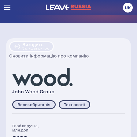
UK
Виходить
Залишає ринок
Оновити інформацію про компанію
John Wood Group
Великобританія
Технології
Глоб.виручка,
млн.дол.