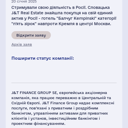
20 січня 2025
Стримували свою діяльність в Росії. Словацька
J&T Real Estate знайшла покупця на свій єдиний
актив у Росії - готель "Балчуг Kempinski" категорії
"п'ять зірок" навпроти Кремля в центрі Москви.
Відкрити заяву
Архів заяв
Поширити статус компанії:
J&T FINANCE GROUP SE, європейська акціонерна
компанія, яка працює переважно в Центральній та
Східній Європі. J&T Finance Group надає комплексні
послуги, пов’язані з приватним і роздрібним
банкінгом, управлінням активами для приватних
клієнтів і установ, інвестиційним банкінгом і
проектним фінансуванням.