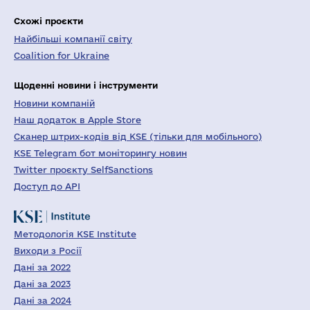
Схожі проєкти
Найбільші компанії світу
Coalition for Ukraine
Щоденні новини і інструменти
Новини компаній
Наш додаток в Apple Store
Сканер штрих-кодів від KSE (тільки для мобільного)
KSE Telegram бот моніторингу новин
Twitter проєкту SelfSanctions
Доступ до API
Методологія KSE Institute
Виходи з Росії
Дані за 2022
Дані за 2023
Дані за 2024