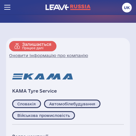
UK
Залишається
Працює далі
Оновити інформацію про компанію
KAMA Tyre Service
Словакія
Автомобілебудування
Військова промисловість