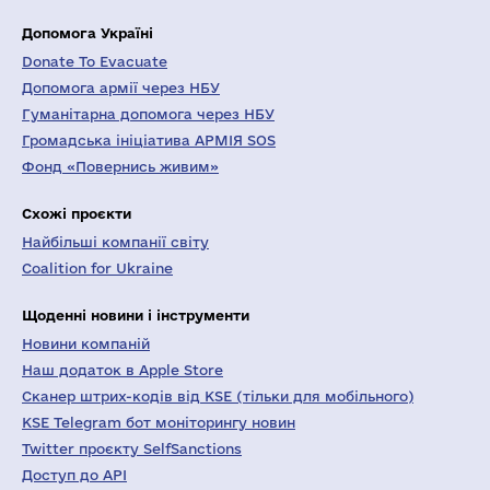
Допомога Україні
Donate To Evacuate
Допомога армії через НБУ
Гуманітарна допомога через НБУ
Громадська ініціатива АРМІЯ SOS
Фонд «Повернись живим»
Схожі проєкти
Найбільші компанії світу
Coalition for Ukraine
Щоденні новини і інструменти
Новини компаній
Наш додаток в Apple Store
Сканер штрих-кодів від KSE (тільки для мобільного)
KSE Telegram бот моніторингу новин
Twitter проєкту SelfSanctions
Доступ до API