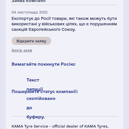
Заява компанії
04 листопада 2022
Експортує до Росії товари, які також можуть бути
використані у військових цілях, що є порушенням
санкцій Європейського Союзу.
Відкрити заяву
Архів заяв
Вимагайте покинути Росію:
Текст
петиції
Поширюйте статус компанії:
скопійовано
до
буферу.
KAMA Tyre Service - official dealer of KAMA Tyres,