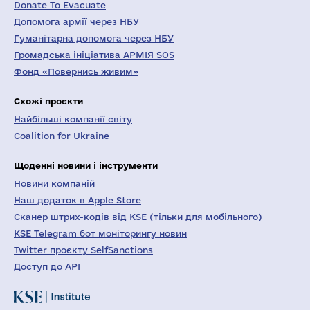
Donate To Evacuate
Допомога армії через НБУ
Гуманітарна допомога через НБУ
Громадська ініціатива АРМІЯ SOS
Фонд «Повернись живим»
Схожі проєкти
Найбільші компанії світу
Coalition for Ukraine
Щоденні новини і інструменти
Новини компаній
Наш додаток в Apple Store
Сканер штрих-кодів від KSE (тільки для мобільного)
KSE Telegram бот моніторингу новин
Twitter проєкту SelfSanctions
Доступ до API