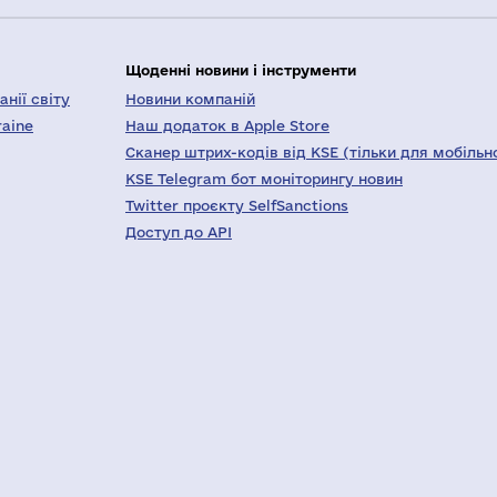
Щоденні новини і інструменти
нії світу
Новини компаній
raine
Наш додаток в Apple Store
Сканер штрих-кодів від KSE (тільки для мобільн
KSE Telegram бот моніторингу новин
Twitter проєкту SelfSanctions
Доступ до API