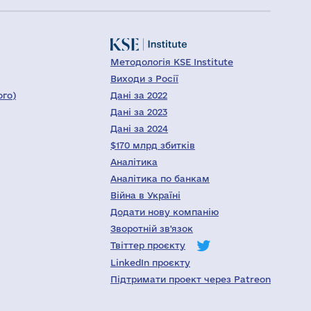
Методологія KSE Institute
Виходи з Росії
ого)
Дані за 2022
Дані за 2023
Дані за 2024
$170 млрд збитків
Аналітика
Аналітика по банкам
Війна в Україні
Додати нову компанію
Зворотній зв'язок
Твіттер проєкту
LinkedIn проєкту
Підтримати проект через Patreon