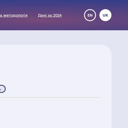
а методологія
Дані за 2024
EN
UK
ь