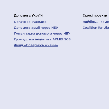
Допомога Україні
Схожі проєкти
Donate To Evacuate
Найбільші компа
Допомога армії через НБУ
Coalition for Uk
Гуманітарна допомога через НБУ
Громадська ініціатива АРМІЯ SOS
Фонд «Повернись живим»