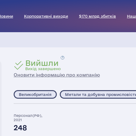
Новини
Корпоративні виходи
$170 млрд збитків
Наш
Вийшли
Вихід завершено
Оновити інформацію про компанію
Великобританія
Метали та добувна промисловіст
Персонал(РФ),
2021
248