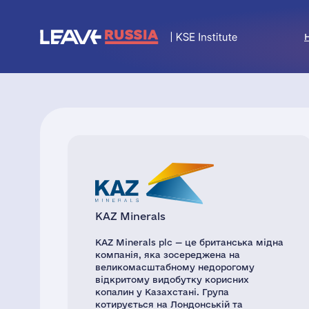
KAZ Minerals
KAZ Minerals plc — це британська мідна
компанія, яка зосереджена на
великомасштабному недорогому
відкритому видобутку корисних
копалин у Казахстані. Група
котирується на Лондонській та