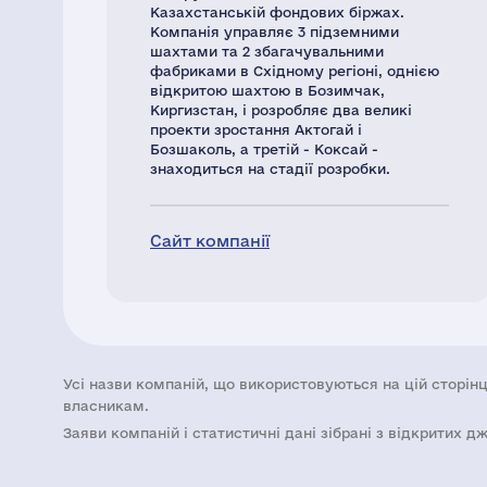
Казахстанській фондових біржах.
Компанія управляє 3 підземними
шахтами та 2 збагачувальними
фабриками в Східному регіоні, однією
відкритою шахтою в Бозимчак,
Киргизстан, і розробляє два великі
проекти зростання Актогай і
Бозшаколь, а третій - Коксай -
знаходиться на стадії розробки.
Сайт компанії
Усі назви компаній, що використовуються на цій сторінц
власникам.
Заяви компаній i статистичні дані зібрані з відкритих д