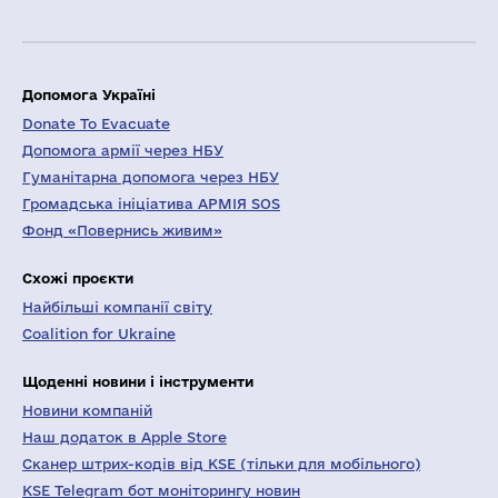
Допомога Україні
Donate To Evacuate
Допомога армії через НБУ
Гуманітарна допомога через НБУ
Громадська ініціатива АРМІЯ SOS
Фонд «Повернись живим»
Схожі проєкти
Найбільші компанії світу
Coalition for Ukraine
Щоденні новини і інструменти
Новини компаній
Наш додаток в Apple Store
Сканер штрих-кодів від KSE (тільки для мобільного)
KSE Telegram бот моніторингу новин