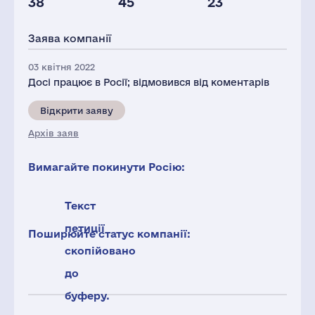
38
45
23
Персонал(РФ),
Податки(РФ),
2021
млн.дол.
Заява компанії
37
1
03 квітня 2022
Досі працює в Росії; відмовився від коментарів
Відкрити заяву
Архів заяв
Вимагайте покинути Росію:
Текст
петиції
Поширюйте статус компанії:
скопійовано
до
буферу.