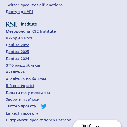
Twitter проєкту SelfSanctions
Доступ до API
Методологія KSE Institute
Виходи з Росії
Дані за 2022
Дані за 2023
Дані за 2024
$170 млрд збитків
Аналітика
Аналітика по банкам
Війна в Україні
Додати нову компанію
Зворотній зв'язок
Твіттер проєкту
LinkedIn проєкту
Підтримати проект через Patreon