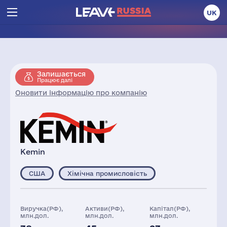
UK
Залишається
Працює далі
Оновити інформацію про компанію
Kemin
США
Хімічна промисловість
Виручка(РФ),
Активи(РФ),
Капітал(РФ),
млн.дол.
млн.дол.
млн.дол.