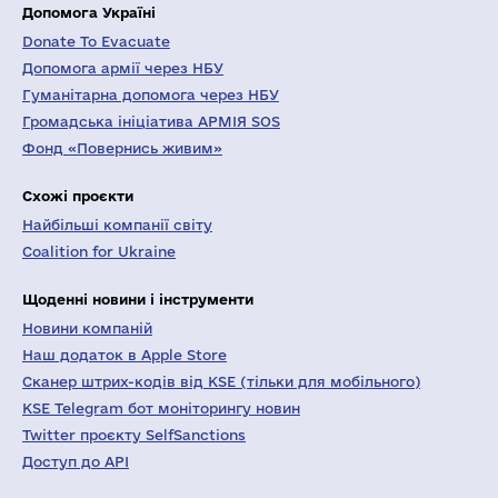
Допомога Україні
Donate To Evacuate
Допомога армії через НБУ
Гуманітарна допомога через НБУ
Громадська ініціатива АРМІЯ SOS
Фонд «Повернись живим»
Схожі проєкти
Найбільші компанії світу
Coalition for Ukraine
Щоденні новини і інструменти
Новини компаній
Наш додаток в Apple Store
Сканер штрих-кодів від KSE (тільки для мобільного)
KSE Telegram бот моніторингу новин
Twitter проєкту SelfSanctions
Доступ до API