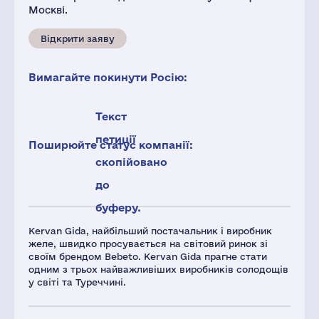
Москві.
Відкрити заяву
Вимагайте покинути Росію:
Текст
петиції
Поширюйте статус компанії:
скопійовано
до
буферу.
Kervan Gida, найбільший постачальник і виробник
желе, швидко просувається на світовий ринок зі
своїм брендом Bebeto. Kervan Gida прагне стати
одним з трьох найважливіших виробників солодощів
у світі та Туреччині.