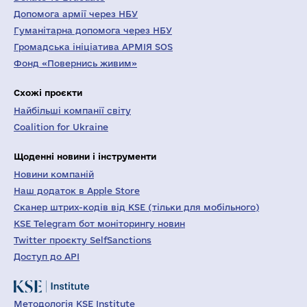
Допомога армії через НБУ
Гуманітарна допомога через НБУ
Громадська ініціатива АРМІЯ SOS
Фонд «Повернись живим»
Схожі проєкти
Найбільші компанії світу
Coalition for Ukraine
Щоденні новини і інструменти
Новини компаній
Наш додаток в Apple Store
Сканер штрих-кодів від KSE (тільки для мобільного)
KSE Telegram бот моніторингу новин
Twitter проєкту SelfSanctions
Доступ до API
Методологія KSE Institute