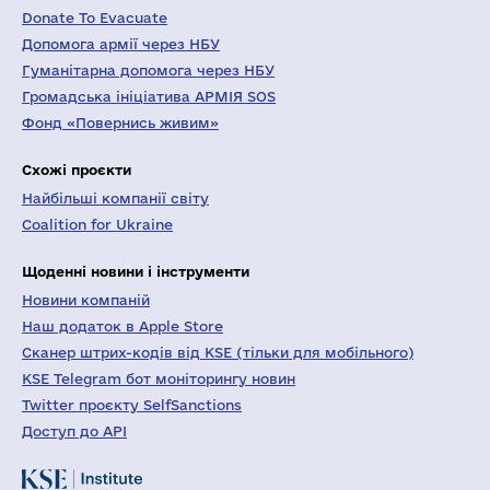
Donate To Evacuate
Допомога армії через НБУ
Гуманітарна допомога через НБУ
Громадська ініціатива АРМІЯ SOS
Фонд «Повернись живим»
Схожі проєкти
Найбільші компанії світу
Coalition for Ukraine
Щоденні новини і інструменти
Новини компаній
Наш додаток в Apple Store
Сканер штрих-кодів від KSE (тільки для мобільного)
KSE Telegram бот моніторингу новин
Twitter проєкту SelfSanctions
Доступ до API