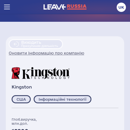
UK
Виходить
Призупиняє діяльність
Оновити інформацію про компанію
Kingston
США
Інформаційні технології
Глоб.виручка,
млн.дол.