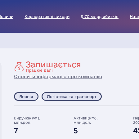
Новини
Корпоративні виходи
$170 млрд збитків
Наш
Залишається
Працює далі
Оновити інформацію про компанію
Японія
Логістика та транспорт
Виручка(РФ),
Активи(РФ),
Пе
млн.дол.
млн.дол.
20
7
5
4