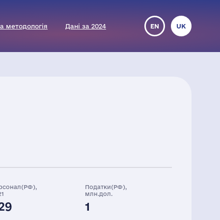
а методологія
Дані за 2024
EN
UK
рсонал(РФ),
Податки(РФ),
21
млн.дол.
29
1