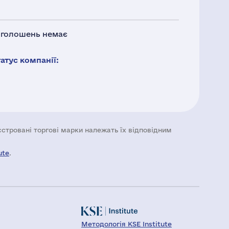
 оголошень немає
тус компанії:
еєстровані торгові марки належать їх відповідним
ute
.
Методологія KSE Institute