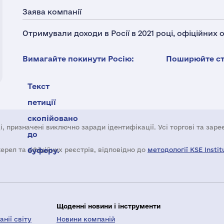
Заява компанії
Отримували доходи в Росії в 2021 році, офіційних
Вимагайте покинути Росію:
Поширюйте ста
Текст
петиції
скопійовано
і, призначені виключно заради ідентифікації. Усі торгові та зар
до
жерел та офіційних реєстрів, відповідно до
буферу.
методології KSE Instit
Щоденні новини і інструменти
нії світу
Новини компаній