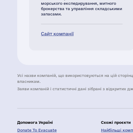
морського експедирування, митного
брокерства та управління складськими
запасами.
Сайт компанії
Усі назви компаній, що використовуються на цій сторінц
власникам.
Заяви компаній i статистичні дані зібрані з відкритих д
Допомога Україні
Схожі проєкти
Donate To Evacuate
Найбільші компа