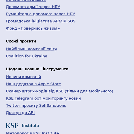
Допомога армії через НБУ
Гуманітарна допомога через НБУ
Громадська ініціатива АРМІЯ SOS
Фонд «Повернись живим»
Схожі проєкти
Найбільші компанії світу
Coalition for Ukraine
Щоденні новини і інструменти
Новини компаній
Наш додаток в Apple Store
Сканер штрих-кодів від KSE (тільки для мобільного)
KSE Telegram бот моніторингу новин
Twitter проєкту SelfSanctions
Доступ до API
Методологія KSE Institute