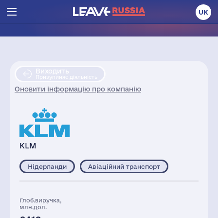
UK
Виходить
Призупиняє діяльність
Оновити інформацію про компанію
KLM
Нідерланди
Авіаційний транспорт
Глоб.виручка,
млн.дол.