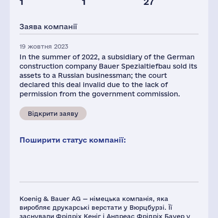
1
1
27
Глоб.виручка,
млн.дол.
Заява компанії
1247
19 жовтня 2023
In the summer of 2022, a subsidiary of the German
construction company Bauer Spezialtiefbau sold its
assets to a Russian businessman; the court
declared this deal invalid due to the lack of
permission from the government commission.
Відкрити заяву
Поширити статус компанії:
Koenig & Bauer AG — німецька компанія, яка
виробляє друкарські верстати у Вюрцбурзі. Її
заснували Фрідріх Кеніг і Андреас Фрідріх Бауер у