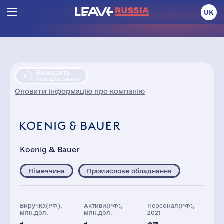
UK
Виходить
Залишає ринок
Оновити інформацію про компанію
Koenig & Bauer
Німеччина
Промислове обладнання
Виручка(РФ),
Активи(РФ),
Персонал(РФ),
млн.дол.
млн.дол.
2021