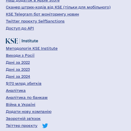
Наш додаток в Apple Store
Сканер штрих-кодів від KSE (тільки для мобільного)
KSE Telegram бот моніторингу новин
Twitter проєкту SelfSanctions
Доступ до API
Методологія KSE Institute
Виходи з Росії
Дані за 2022
Дані за 2023
Дані за 2024
$170 млрд збитків
Аналітика
Аналітика по банкам
Війна в Україні
Додати нову компанію
Зворотній зв'язок
Твіттер проєкту