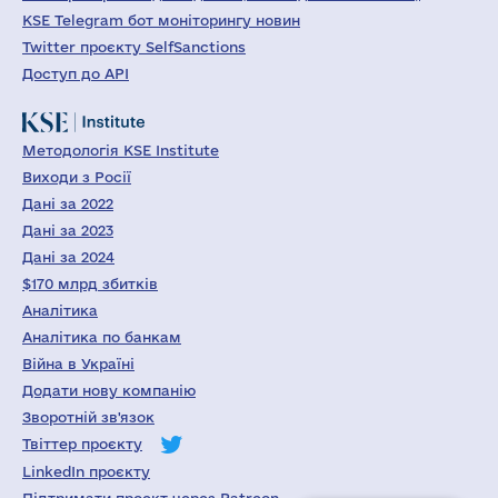
KSE Telegram бот моніторингу новин
Twitter проєкту SelfSanctions
Доступ до API
Методологія KSE Institute
Виходи з Росії
Дані за 2022
Дані за 2023
Дані за 2024
$170 млрд збитків
Аналітика
Аналітика по банкам
Війна в Україні
Додати нову компанію
Зворотній зв'язок
Твіттер проєкту
LinkedIn проєкту