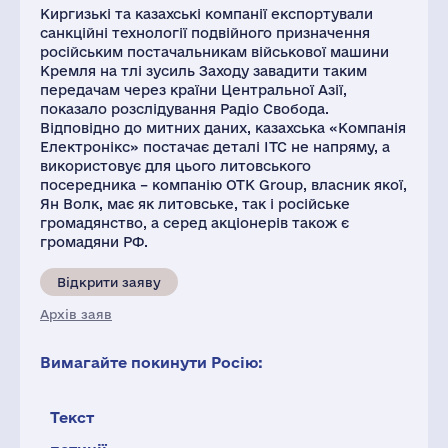
Киргизькі та казахські компанії експортували
санкційні технології подвійного призначення
російським постачальникам військової машини
Кремля на тлі зусиль Заходу завадити таким
передачам через країни Центральної Азії,
показало розслідування Радіо Свобода.
Відповідно до митних даних, казахська «Компанія
Електронікс» постачає деталі ITC не напряму, а
використовує для цього литовського
посередника – компанію OTK Group, власник якої,
Ян Волк, має як литовське, так і російське
громадянство, а серед акціонерів також є
громадяни РФ.
Відкрити заяву
Архів заяв
Вимагайте покинути Росію:
Текст