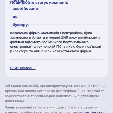
петиції
Поширюйте статус компанії:
скопійовано
до
буферу.
Казахська фірма «Компанія Електронікс» була
заснована в Алмати в червні 2015 року російськими
філіями відомого російського постачальника
електроніки та технологій ITC, з якою були пов’язані
директори та акціонери казахстанської фірми.
Сайт компанії
Усі назви компаній, що використовуються на цій сторінці,
призначені виключно заради ідентифікації. Усі торгові та
зареєстровані торгові марки належать їх відповідним
власникам.
Заяви компаній i статистичні дані зібрані з відкритих
джерел та офіційних реєстрів, відповідно до
методології