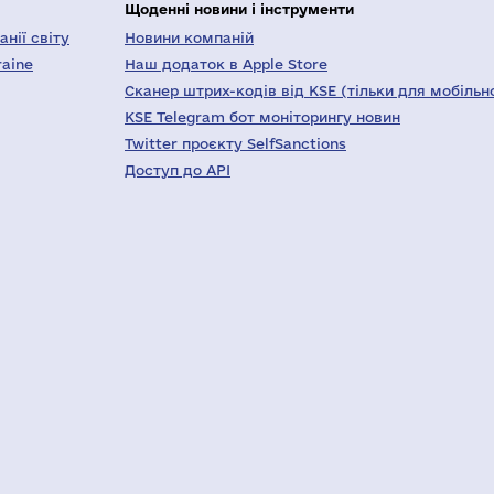
Щоденні новини і інструменти
нії світу
Новини компаній
raine
Наш додаток в Apple Store
Сканер штрих-кодів від KSE (тільки для мобільн
KSE Telegram бот моніторингу новин
Twitter проєкту SelfSanctions
Доступ до API