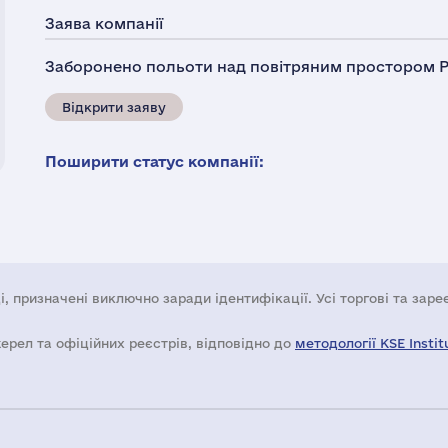
Заява компанії
Заборонено польоти над повітряним простором Ро
Відкрити заяву
Поширити статус компанії:
і, призначені виключно заради ідентифікації. Усі торгові та зар
жерел та офіційних реєстрів, відповідно до
методології KSE Instit