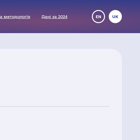
а методологія
Дані за 2024
EN
UK