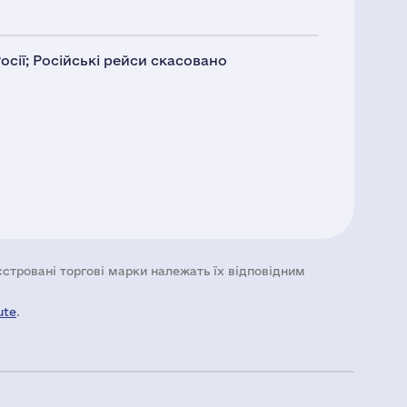
сії; Російські рейси скасовано
еєстровані торгові марки належать їх відповідним
ute
.