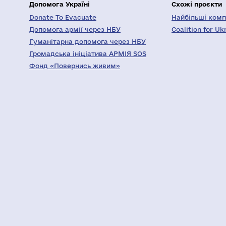
Допомога Україні
Схожі проєкти
Donate To Evacuate
Найбільші компа
Допомога армії через НБУ
Coalition for Uk
Гуманітарна допомога через НБУ
Громадська ініціатива АРМІЯ SOS
Фонд «Повернись живим»