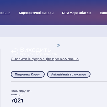
Новини
Корпоративні виходи
$170 млрд збитків
Наш
Виходить
Призупиняє діяльність
Оновити інформацію про компанію
Південна Корея
Авіаційний транспорт
Глоб.виручка,
млн.дол.
7021