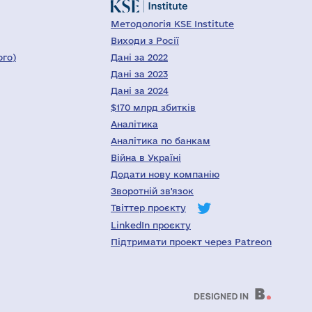
Методологія KSE Institute
Виходи з Росії
ого)
Дані за 2022
Дані за 2023
Дані за 2024
$170 млрд збитків
Аналітика
Аналітика по банкам
Війна в Україні
Додати нову компанію
Зворотній зв'язок
Твіттер проєкту
LinkedIn проєкту
Підтримати проект через Patreon