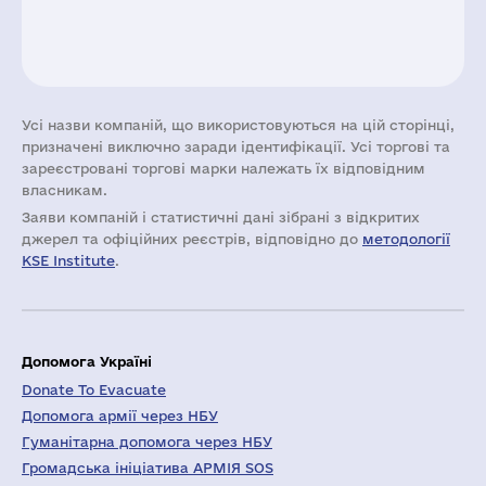
Усі назви компаній, що використовуються на цій сторінці,
призначені виключно заради ідентифікації. Усі торгові та
зареєстровані торгові марки належать їх відповідним
власникам.
Заяви компаній i статистичні дані зібрані з відкритих
джерел та офіційних реєстрів, відповідно до
методології
KSE Institute
.
Допомога Україні
Donate To Evacuate
Допомога армії через НБУ
Гуманітарна допомога через НБУ
Громадська ініціатива АРМІЯ SOS