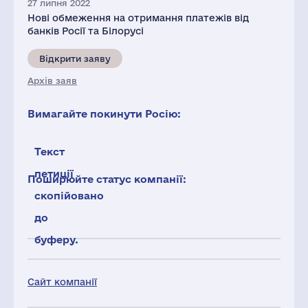
27 липня 2022
Нові обмеження на отримання платежів від
банків Росії та Білорусі
Відкрити заяву
Архів заяв
Вимагайте покинути Росію:
Текст
петиції
Поширюйте статус компанії:
скопійовано
до
буферу.
Сайт компанії