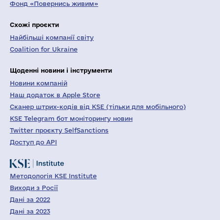
Фонд «Повернись живим»
Схожі проєкти
Найбільші компанії світу
Coalition for Ukraine
Щоденні новини і інструменти
Новини компаній
Наш додаток в Apple Store
Сканер штрих-кодів від KSE (тільки для мобільного)
KSE Telegram бот моніторингу новин
Twitter проєкту SelfSanctions
Доступ до API
Методологія KSE Institute
Виходи з Росії
Дані за 2022
Дані за 2023