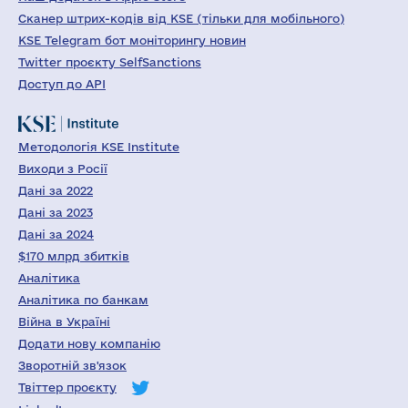
Сканер штрих-кодів від KSE (тільки для мобільного)
KSE Telegram бот моніторингу новин
Twitter проєкту SelfSanctions
Доступ до API
Методологія KSE Institute
Виходи з Росії
Дані за 2022
Дані за 2023
Дані за 2024
$170 млрд збитків
Аналітика
Аналітика по банкам
Війна в Україні
Додати нову компанію
Зворотній зв'язок
Твіттер проєкту