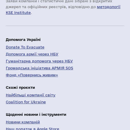
Заяви компаній i статистичні дані зібрані з відкритих
джерел та офіційних реєстрів, відповідно до
методології
KSE Institute
.
Допомога Україні
Donate To Evacuate
Допомога армії через НБУ
Гуманітарна допомога через НБУ
Громадська ініціатива АРМІЯ SOS
Фонд «Повернись живим»
Схожі проєкти
Найбільші компанії світу
Coalition for Ukraine
Щоденні новини і інструменти
Новини компаній
Наш додаток в Apple Store