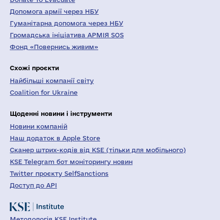
Допомога армії через НБУ
Гуманітарна допомога через НБУ
Громадська ініціатива АРМІЯ SOS
Фонд «Повернись живим»
Схожі проєкти
Найбільші компанії світу
Coalition for Ukraine
Щоденні новини і інструменти
Новини компаній
Наш додаток в Apple Store
Сканер штрих-кодів від KSE (тільки для мобільного)
KSE Telegram бот моніторингу новин
Twitter проєкту SelfSanctions
Доступ до API
Методологія KSE Institute