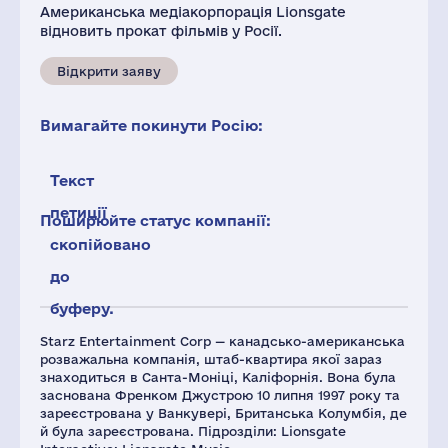
Американська медіакорпорація Lionsgate
відновить прокат фільмів у Росії.
Відкрити заяву
Вимагайте покинути Росію:
Текст
петиції
Поширюйте статус компанії:
скопійовано
до
буферу.
Starz Entertainment Corp — канадсько-американська
розважальна компанія, штаб-квартира якої зараз
знаходиться в Санта-Моніці, Каліфорнія. Вона була
заснована Френком Джустрою 10 липня 1997 року та
зареєстрована у Ванкувері, Британська Колумбія, де
й була зареєстрована. Підрозділи: Lionsgate