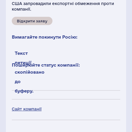
США запровадили експортні обмеження проти
компанії.
Відкрити заяву
Вимагайте покинути Росію:
Текст
петиції
Поширюйте статус компанії:
скопійовано
до
буферу.
Сайт компанії