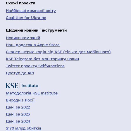
Схожі проєкти
Найбільші компанії світу
Coalition for Ukraine
Щоденні новини і інструменти
Новини компаній
Наш додаток в Apple Store
Сканер штрих-кодів від KSE (тільки для мобільного)
KSE Telegram бот моніторингу новин
Twitter проєкту SelfSanctions
Доступ до API
Методологія KSE Institute
Виходи з Росії
Дані за 2022
Дані за 2023
Дані за 2024
$170 млрд збитків