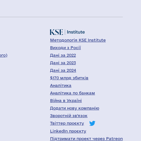
Методологія KSE Institute
Виходи з Росії
ого)
Дані за 2022
Дані за 2023
Дані за 2024
$170 млрд збитків
Аналітика
Аналітика по банкам
Війна в Україні
Додати нову компанію
Зворотній зв'язок
Твіттер проєкту
LinkedIn проєкту
Підтримати проект через Patreon