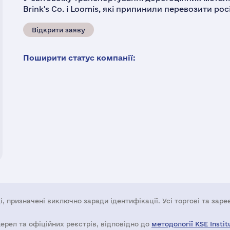
Brink's Co. і Loomis, які припинили перевозити рос
Відкрити заяву
Поширити статус компанії:
і, призначені виключно заради ідентифікації. Усі торгові та зар
жерел та офіційних реєстрів, відповідно до
методології KSE Instit