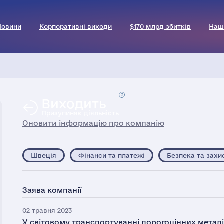
Новини
Корпоративні виходи
$170 млрд збитків
Наш
Виходить
Призупиняє діяльність
Оновити інформацію про компанію
Швеція
Фінанси та платежі
Безпека та захи
Заява компанії
02 травня 2023
У світовому транспортуванні дорогоцінних металів