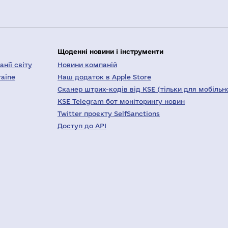
Щоденні новини і інструменти
нії світу
Новини компаній
raine
Наш додаток в Apple Store
Сканер штрих-кодів від KSE (тільки для мобільн
KSE Telegram бот моніторингу новин
Twitter проєкту SelfSanctions
Доступ до API