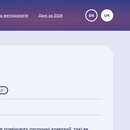
а методологія
Дані за 2024
EN
UK
ст
 домінують охоронні компанії, такі як