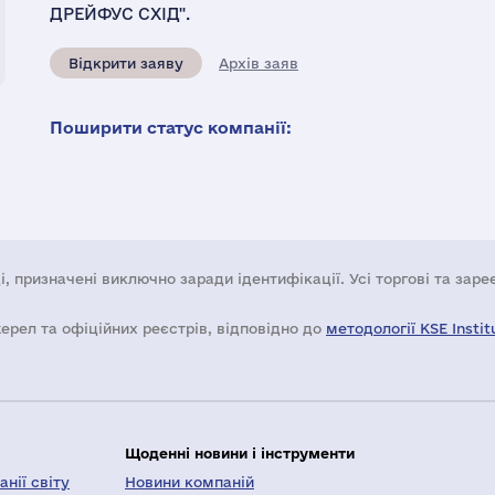
ДРЕЙФУС СХІД".
Відкрити заяву
Архів заяв
Поширити статус компанії:
і, призначені виключно заради ідентифікації. Усі торгові та зар
жерел та офіційних реєстрів, відповідно до
методології KSE Instit
Щоденні новини і інструменти
нії світу
Новини компаній