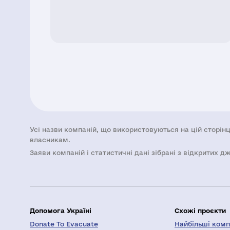
Усі назви компаній, що використовуються на цій сторінц
власникам.
Заяви компаній i статистичні дані зібрані з відкритих д
Допомога Україні
Схожі проєкти
Donate To Evacuate
Найбільші компа