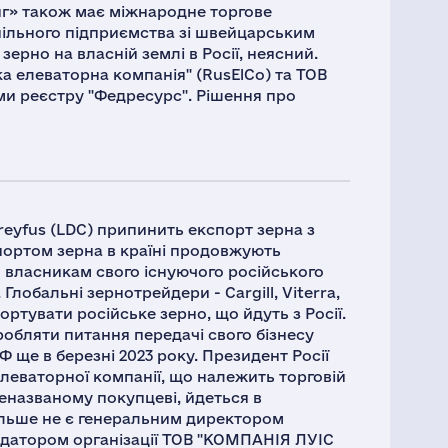
нг» також має міжнародне торгове
спільного підприємства зі швейцарським
ерно на власній землі в Росії, неясний.
ка елеваторна компанія" (RusElCo) та ТОВ
ами реєстру "Федресурс". Рішення про
Dreyfus (LDC) припинить експорт зерна з
кспортом зерна в країні продовжують
м власникам свого існуючого російського
 Глобальні зернотрейдери - Cargill, Viterra,
ортувати російське зерно, що йдуть з Росії.
робляти питання передачі свого бізнесу
 ще в березні 2023 року. Президент Росії
леваторної компанії, що належить торговій
неназваному покупцеві, йдеться в
більше не є генеральним директором
відатором організації ТОВ "КОМПАНІЯ ЛУІС