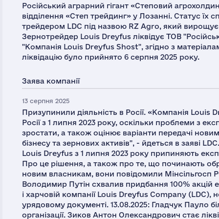
Російський аграрний гігант «Степовий агрохолди
відділення «Степ трейдинг» у Лозанні. Статус їх 
трейдером LDC під назвою RZ Agro, який вирощує з
Зернотрейдер Louis Dreyfus ліквідує ТОВ "Російсь
"Компанія Louis Dreyfus Shost", згідно з матеріал
ліквідацію було прийнято 6 серпня 2025 року.
Заява компанії
13 серпня 2025
Призупинили діяльність в Росії. «Компанія Louis 
Росії з 1 липня 2023 року, оскільки проблеми з е
зростати, а також оцінює варіанти передачі нови
бізнесу та зернових активів", - йдеться в заяві LDC.
Louis Dreyfus з 1 липня 2023 року припиняють експ
Про це рішення, а також про те, що починають об
новим власникам, вони повідомили Мінсільгосп РФ
Володимир Путін схвалив придбання 100% акцій е
і харчовій компанії Louis Dreyfus Company (LDC), 
урядовому документі. 13.08.2025: Гладчук Пауло 
організації. Зиков Антон Олександрович стає лік