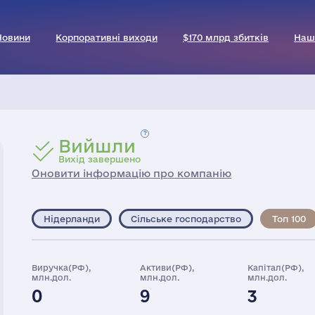
Новини
Корпоративні виходи
$170 млрд збитків
Наш
Вийшли
Вихід завершено
Оновити інформацію про компанію
Нідерланди
Сільське господарство
Топ 100
Виручка(РФ),
Активи(РФ),
Капітал(РФ),
млн.дол.
млн.дол.
млн.дол.
0
9
3