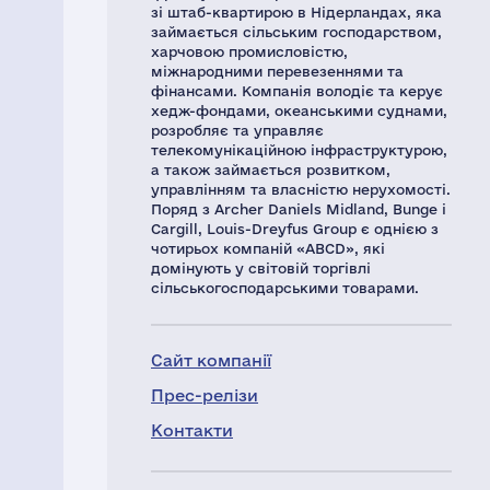
зі штаб-квартирою в Нідерландах, яка
займається сільським господарством,
харчовою промисловістю,
міжнародними перевезеннями та
фінансами. Компанія володіє та керує
хедж-фондами, океанськими суднами,
розробляє та управляє
телекомунікаційною інфраструктурою,
а також займається розвитком,
управлінням та власністю нерухомості.
Поряд з Archer Daniels Midland, Bunge і
Cargill, Louis-Dreyfus Group є однією з
чотирьох компаній «ABCD», які
домінують у світовій торгівлі
сільськогосподарськими товарами.
Сайт компанії
Прес-релізи
Контакти