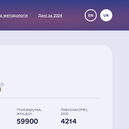
а методологія
Дані за 2024
EN
UK
Глоб.виручка,
Персонал(РФ),
млн.дол.
2021
59900
4214