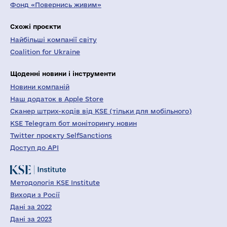
Фонд «Повернись живим»
Схожі проєкти
Найбільші компанії світу
Coalition for Ukraine
Щоденні новини і інструменти
Новини компаній
Наш додаток в Apple Store
Сканер штрих-кодів від KSE (тільки для мобільного)
KSE Telegram бот моніторингу новин
Twitter проєкту SelfSanctions
Доступ до API
Методологія KSE Institute
Виходи з Росії
Дані за 2022
Дані за 2023