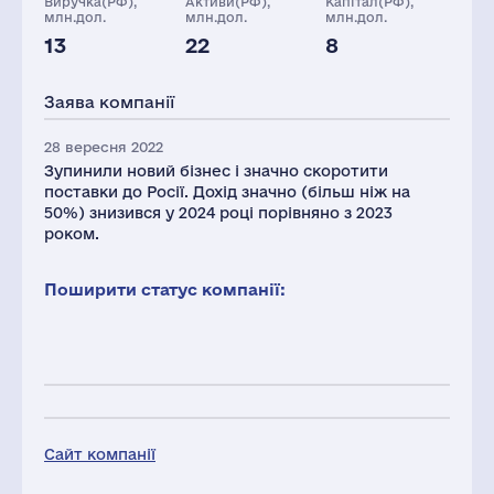
Виручка(РФ),
Активи(РФ),
Капітал(РФ),
млн.дол.
млн.дол.
млн.дол.
13
22
8
Глоб.виручка,
Персонал(РФ),
Податки(РФ),
млн.дол.
2021
млн.дол.
Заява компанії
869
59
1
28 вересня 2022
Зупинили новий бізнес і значно скоротити
поставки до Росії. Дохід значно (більш ніж на
50%) знизився у 2024 році порівняно з 2023
роком.
Поширити статус компанії:
Сайт компанії