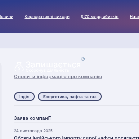
Новини
Корпоративні виходи
$170 млрд збитків
Наш
Залишається
Скорочує діяльність
Оновити інформацію про компанію
Індія
Енергетика, нафта та газ
Заява компанії
24 листопада 2025
Обсяги індійського імпорту сирої нафти досягают