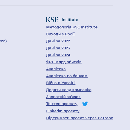
Методологія KSE Institute
Виходи з Росії
ого)
Дані за 2022
Дані за 2023
Дані за 2024
$170 млрд збитків
Аналітика
Аналітика по банкам
Війна в Україні
Додати нову компанію
Зворотній зв'язок
Твіттер проєкту
LinkedIn проєкту
Підтримати проект через Patreon