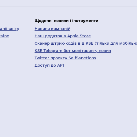
Щоденні новини і інструменти
нії світу
Новини компаній
raine
Наш додаток в Apple Store
Сканер штрих-кодів від KSE (тільки для мобільн
KSE Telegram бот моніторингу новин
Twitter проєкту SelfSanctions
Доступ до API