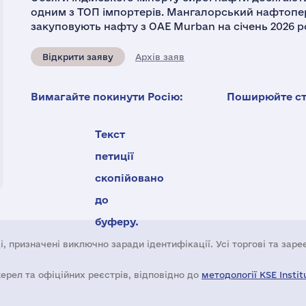
одним з ТОП імпортерів. Мангалорський нафтопе
закуповують нафту з ОАЕ Murban на січень 2026 ро
Відкрити заяву
Архів заяв
Вимагайте покинути Росію:
Поширюйте ста
Текст
петиції
скопійовано
до
буферу.
і, призначені виключно заради ідентифікації. Усі торгові та зар
жерел та офіційних реєстрів, відповідно до
методології KSE Instit