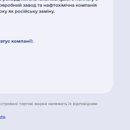
реробний завод та нафтохімічна компанія
ку як російську заміну.
тус компанії:
еєстровані торгові марки належать їх відповідним
ute
.