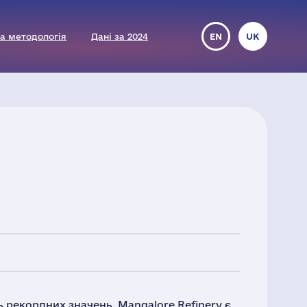
а методологія
Дані за 2024
EN
UK
ь рекордних значень. Mangalore Refinery є